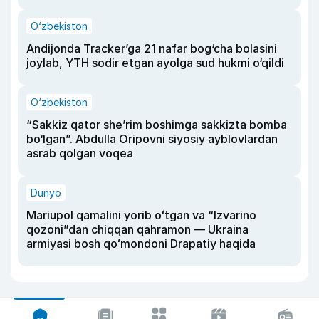
O‘zbekiston
Andijonda Tracker’ga 21 nafar bog‘cha bolasini
joylab, YTH sodir etgan ayolga sud hukmi o‘qildi
O‘zbekiston
“Sakkiz qator she’rim boshimga sakkizta bomba
bo‘lgan”. Abdulla Oripovni siyosiy ayblovlardan
asrab qolgan voqea
Dunyo
Mariupol qamalini yorib oʻtgan va “Izvarino
qozoni”dan chiqqan qahramon — Ukraina
armiyasi bosh qoʻmondoni Drapatiy haqida