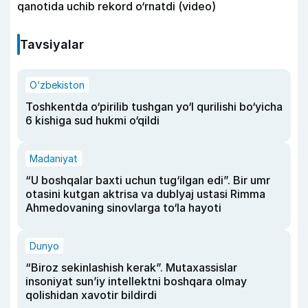
qanotida uchib rekord o‘rnatdi (video)
Tavsiyalar
O‘zbekiston
Toshkentda o‘pirilib tushgan yo‘l qurilishi bo‘yicha
6 kishiga sud hukmi o‘qildi
Madaniyat
“U boshqalar baxti uchun tug‘ilgan edi”. Bir umr
otasini kutgan aktrisa va dublyaj ustasi Rimma
Ahmedovaning sinovlarga to‘la hayoti
Dunyo
“Biroz sekinlashish kerak”. Mutaxassislar
insoniyat sun’iy intellektni boshqara olmay
qolishidan xavotir bildirdi