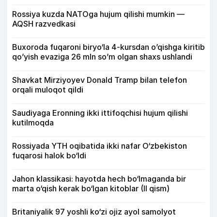
Rossiya kuzda NATOga hujum qilishi mumkin —
AQSH razvedkasi
Buxoroda fuqaroni biryo‘la 4-kursdan o’qishga kiritib
qo’yish evaziga 26 mln so’m olgan shaxs ushlandi
Shavkat Mirziyoyev Donald Tramp bilan telefon
orqali muloqot qildi
Saudiyaga Eronning ikki ittifoqchisi hujum qilishi
kutilmoqda
Rossiyada YTH oqibatida ikki nafar O‘zbekiston
fuqarosi halok bo‘ldi
Jahon klassikasi: hayotda hech bo‘lmaganda bir
marta o‘qish kerak bo‘lgan kitoblar (II qism)
Britaniyalik 97 yoshli ko‘zi ojiz ayol samolyot