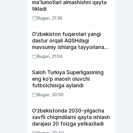
ma’lumotlari almashishni qayta
tikladi
Bugun, 21:36
O‘zbekiston fuqarolari yangi
dastur orqali AQSHdagi
mavsumiy ishlarga tayyorlanadi
va joylashtiriladi
Bugun, 21:04
Saloh Turkiya Superligasining
eng ko‘p maosh oluvchi
futbolchisiga aylandi
Bugun, 20:50
O‘zbekistonda 2030-yilgacha
xavfli chiqindilarni qayta ishlash
darajasi 20 foizga yetkaziladi
Bugun, 20:40