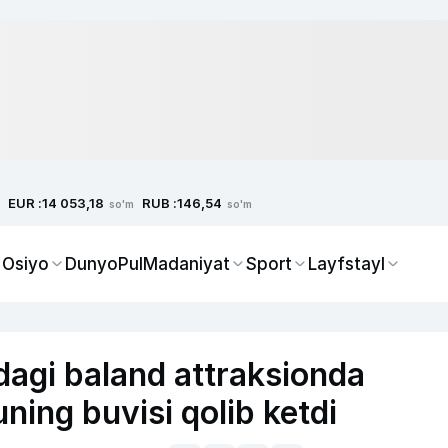
EUR :
RUB :
14 053,18
146,54
so'm
so'm
 Osiyo
Dunyo
Pul
Madaniyat
Sport
Layfstayl
idagi baland attraksionda
uning buvisi qolib ketdi