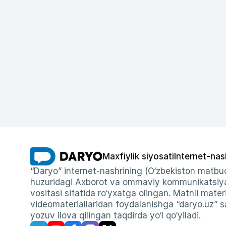
Maxfiylik siyosati
Internet-nas
“Daryo” internet-nashrining (O‘zbekiston matbuo
huzuridagi Axborot va ommaviy kommunikatsiyal
vositasi sifatida ro‘yxatga olingan. Matnli materi
videomateriallaridan foydalanishga “daryo.uz” sa
yozuv ilova qilingan taqdirda yo‘l qo‘yiladi.