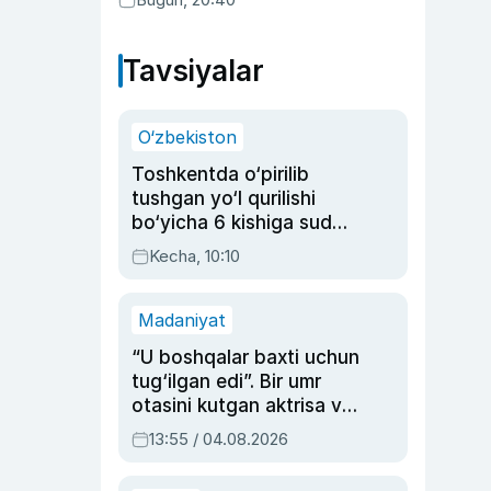
Tavsiyalar
O‘zbekiston
Toshkentda o‘pirilib
tushgan yo‘l qurilishi
bo‘yicha 6 kishiga sud
hukmi o‘qildi
Kecha, 10:10
Madaniyat
“U boshqalar baxti uchun
tug‘ilgan edi”. Bir umr
otasini kutgan aktrisa va
dublyaj ustasi Rimma
13:55 / 04.08.2026
Ahmedovaning
sinovlarga to‘la hayoti