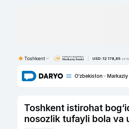
Toshkent
USD :
12 178,85
so'm
O‘zbekiston
Markaziy
Toshkent istirohat bog‘
nosozlik tufayli bola va 