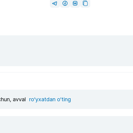
uchun, avval
ro‘yxatdan o‘ting