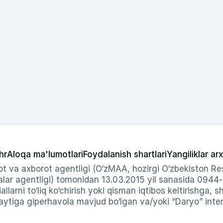
hr
Aloqa ma'lumotlari
Foydalanish shartlari
Yangiliklar arx
t va axborot agentligi (O‘zMAA, hozirgi O‘zbekiston Res
ar agentligi) tomonidan 13.03.2015 yil sanasida 0944
allarni to‘liq ko‘chirish yoki qisman iqtibos keltirishga, 
ytiga giperhavola mavjud bo‘lgan va/yoki “Daryo” intern