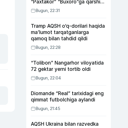
“Paxtakor” “Buxoro”ga qarshi
bahsda g‘alabani qo‘ldan
Bugun, 22:31
chiqardi
Tramp AQSH o‘q-dorilari haqida
ma’lumot tarqatganlarga
qamoq bilan tahdid qildi
Bugun, 22:28
“Tolibon” Nangarhor viloyatida
72 gektar yerni tortib oldi
Bugun, 22:04
Diomande “Real” tarixidagi eng
qimmat futbolchiga aylandi
Bugun, 21:45
AQSH Ukraina bilan razvedka