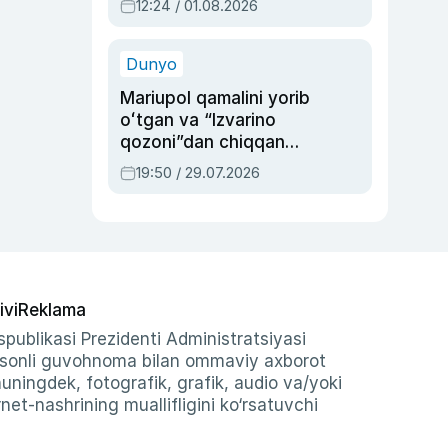
12:24 / 01.08.2026
ayblovlardan asrab
qolgan voqea
Dunyo
Mariupol qamalini yorib
oʻtgan va “Izvarino
qozoni”dan chiqqan
qahramon — Ukraina
19:50 / 29.07.2026
armiyasi bosh
qoʻmondoni Drapatiy
haqida
ivi
Reklama
publikasi Prezidenti Administratsiyasi
-sonli guvohnoma bilan ommaviy axborot
shuningdek, fotografik, grafik, audio va/yoki
et-nashrining muallifligini ko‘rsatuvchi