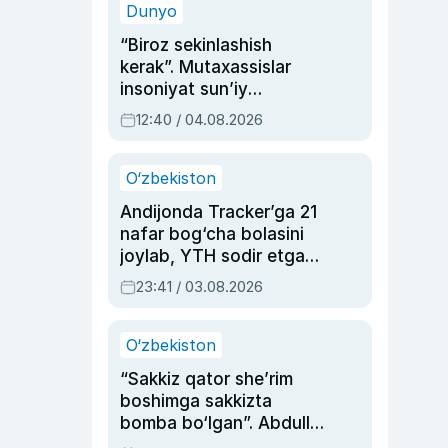
Dunyo
“Biroz sekinlashish
kerak”. Mutaxassislar
insoniyat sun’iy
intellektni boshqara
12:40 / 04.08.2026
olmay qolishidan xavotir
bildirdi
O‘zbekiston
Andijonda Tracker’ga 21
nafar bog‘cha bolasini
joylab, YTH sodir etgan
ayolga sud hukmi o‘qildi
23:41 / 03.08.2026
O‘zbekiston
“Sakkiz qator she’rim
boshimga sakkizta
bomba bo‘lgan”. Abdulla
Oripovni siyosiy