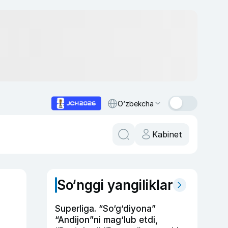
O‘zbekcha
Kabinet
So‘nggi yangiliklar
Superliga. “So‘g‘diyona”
“Andijon”ni mag‘lub etdi,