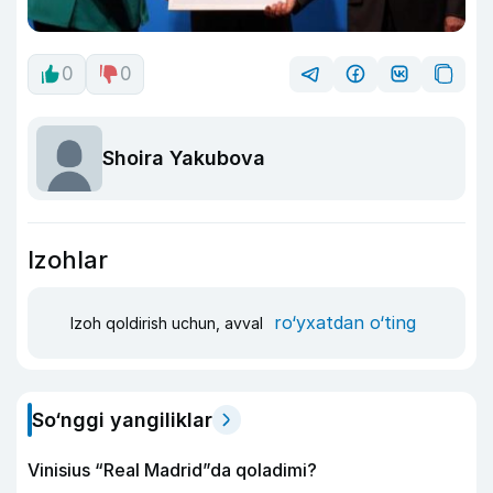
0
0
Shoira Yakubova
Izohlar
ro‘yxatdan o‘ting
Izoh qoldirish uchun, avval
So‘nggi yangiliklar
Vinisius “Real Madrid”da qoladimi?