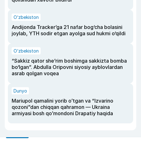
O‘zbekiston
Andijonda Tracker’ga 21 nafar bog‘cha bolasini
joylab, YTH sodir etgan ayolga sud hukmi o‘qildi
O‘zbekiston
“Sakkiz qator she’rim boshimga sakkizta bomba
bo‘lgan”. Abdulla Oripovni siyosiy ayblovlardan
asrab qolgan voqea
Dunyo
Mariupol qamalini yorib oʻtgan va “Izvarino
qozoni”dan chiqqan qahramon — Ukraina
armiyasi bosh qoʻmondoni Drapatiy haqida