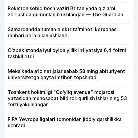
Pokiston sobiq bosh vaziri Britaniyada qizlarni
zo‘rlashda gumonlanib ushlangan — The Guardian
Samarqandda tuman elektr ta’minoti korxonasi
rahbari pora bilan ushlandi
O‘zbekistonda iyul oyida yillik inflyatsiya 6,4 foizni
tashkil etdi
Meksikada a’lo natijalar sabab 58 ming abituriyent
universitetga qayta imtihon topshiradi
Toshkent hokimligi “Qo‘yliq avenue” mojarosi
yuzasidan munosabat bildirdi: qurilish ishlarining 53
foizi yakunlangan
FIFA Yevropa ligalari tomonidan jiddiy qarshilikka
uchradi