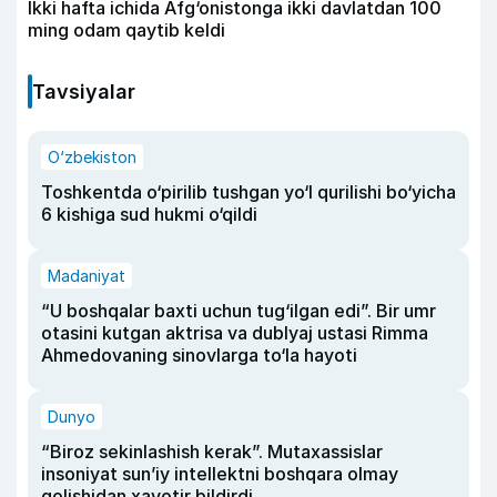
Ikki hafta ichida Afg‘onistonga ikki davlatdan 100
ming odam qaytib keldi
Tavsiyalar
O‘zbekiston
Toshkentda o‘pirilib tushgan yo‘l qurilishi bo‘yicha
6 kishiga sud hukmi o‘qildi
Madaniyat
“U boshqalar baxti uchun tug‘ilgan edi”. Bir umr
otasini kutgan aktrisa va dublyaj ustasi Rimma
Ahmedovaning sinovlarga to‘la hayoti
Dunyo
“Biroz sekinlashish kerak”. Mutaxassislar
insoniyat sun’iy intellektni boshqara olmay
qolishidan xavotir bildirdi