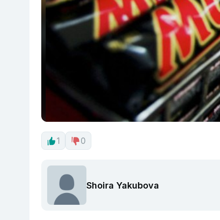
1
0
Shoira Yakubova