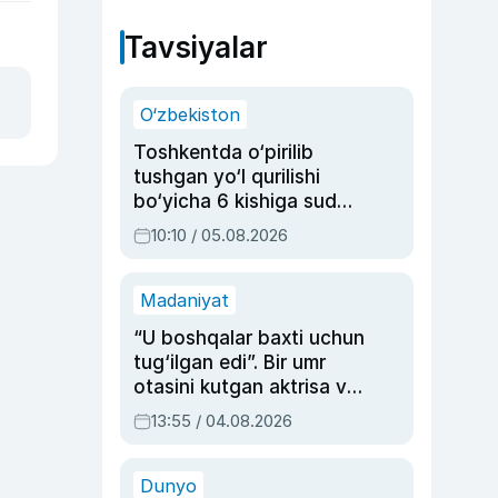
Tavsiyalar
O‘zbekiston
Toshkentda o‘pirilib
tushgan yo‘l qurilishi
bo‘yicha 6 kishiga sud
hukmi o‘qildi
10:10 / 05.08.2026
Madaniyat
“U boshqalar baxti uchun
tug‘ilgan edi”. Bir umr
otasini kutgan aktrisa va
dublyaj ustasi Rimma
13:55 / 04.08.2026
Ahmedovaning
sinovlarga to‘la hayoti
Dunyo