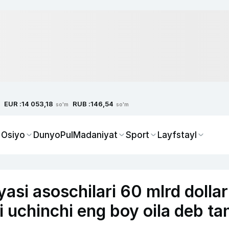
EUR :
RUB :
14 053,18
146,54
so'm
so'm
 Osiyo
Dunyo
Pul
Madaniyat
Sport
Layfstayl
si asoschilari 60 mlrd dollar
uchinchi eng boy oila deb ta