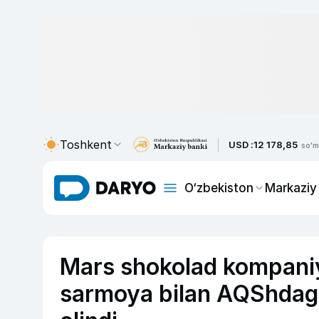
Toshkent
USD :
12 178,85
so'm
O‘zbekiston
Markaziy
Mars shokolad kompaniya
sarmoya bilan AQShdagi 