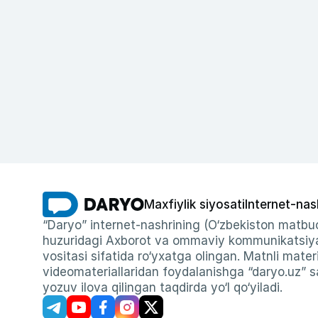
Maxfiylik siyosati
Internet-nas
“Daryo” internet-nashrining (O‘zbekiston matbuo
huzuridagi Axborot va ommaviy kommunikatsiyal
vositasi sifatida ro‘yxatga olingan. Matnli materi
videomateriallaridan foydalanishga “daryo.uz” sa
yozuv ilova qilingan taqdirda yo‘l qo‘yiladi.