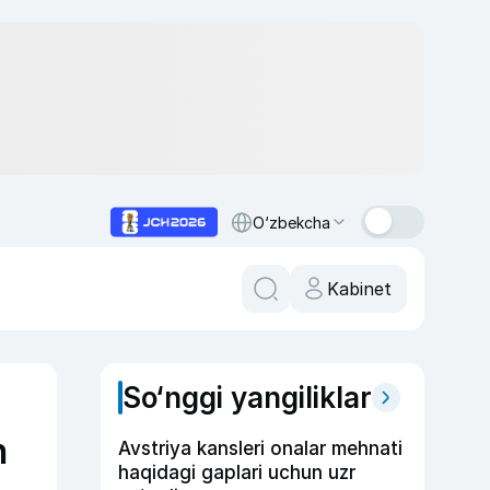
O‘zbekcha
Kabinet
So‘nggi yangiliklar
n
Avstriya kansleri onalar mehnati
haqidagi gaplari uchun uzr