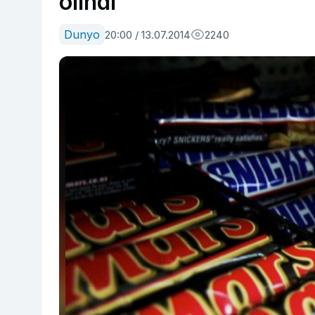
olindi
Dunyo
20:00 / 13.07.2014
2240