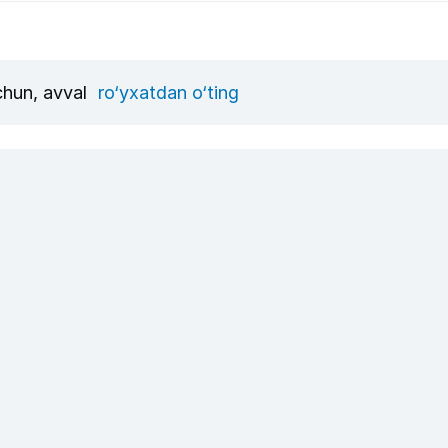
uchun, avval
ro‘yxatdan o‘ting