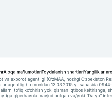
hr
Aloqa ma'lumotlari
Foydalanish shartlari
Yangiliklar arx
t va axborot agentligi (O‘zMAA, hozirgi O‘zbekiston Res
ar agentligi) tomonidan 13.03.2015 yil sanasida 0944
allarni to‘liq ko‘chirish yoki qisman iqtibos keltirishga, 
ytiga giperhavola mavjud bo‘lgan va/yoki “Daryo” intern