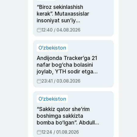
“Biroz sekinlashish
kerak”. Mutaxassislar
insoniyat sun’iy
intellektni boshqara
12:40 / 04.08.2026
olmay qolishidan xavotir
bildirdi
O‘zbekiston
Andijonda Tracker’ga 21
nafar bog‘cha bolasini
joylab, YTH sodir etgan
ayolga sud hukmi o‘qildi
23:41 / 03.08.2026
O‘zbekiston
“Sakkiz qator she’rim
boshimga sakkizta
bomba bo‘lgan”. Abdulla
Oripovni siyosiy
12:24 / 01.08.2026
ayblovlardan asrab