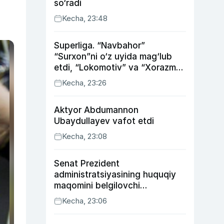
so‘radi
Kecha, 23:48
Superliga. “Navbahor”
“Surxon”ni o‘z uyida mag‘lub
etdi, “Lokomotiv” va “Xorazm”
uyda g‘alaba qozondi
Kecha, 23:26
Aktyor Abdu­mannon
Ubaydullayev vafot etdi
Kecha, 23:08
Senat Prezident
administratsiyasining huquqiy
maqomini belgilovchi
konstitutsiyaviy qonunni
Kecha, 23:06
ma’qulladi