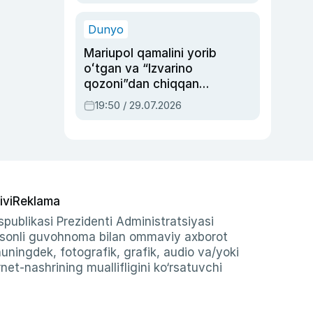
qolgan voqea
Dunyo
Mariupol qamalini yorib
oʻtgan va “Izvarino
qozoni”dan chiqqan
qahramon — Ukraina
19:50 / 29.07.2026
armiyasi bosh
qoʻmondoni Drapatiy
haqida
ivi
Reklama
publikasi Prezidenti Administratsiyasi
-sonli guvohnoma bilan ommaviy axborot
shuningdek, fotografik, grafik, audio va/yoki
et-nashrining muallifligini ko‘rsatuvchi