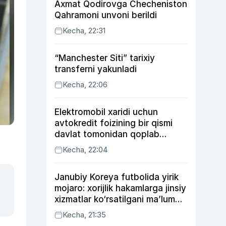
Axmat Qodirovga Checheniston
Qahramoni unvoni berildi
Kecha, 22:31
“Manchester Siti” tarixiy
transferni yakunladi
Kecha, 22:06
Elektromobil xaridi uchun
avtokredit foizining bir qismi
davlat tomonidan qoplab
berilishi mumkin
Kecha, 22:04
Janubiy Koreya futbolida yirik
mojaro: xorijlik hakamlarga jinsiy
xizmatlar ko‘rsatilgani ma’lum
qilindi
Kecha, 21:35