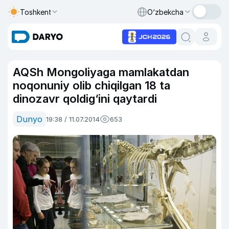
Toshkent
O‘zbekcha
AQSh Mongoliyaga mamlakatdan
noqonuniy olib chiqilgan 18 ta
dinozavr qoldig‘ini qaytardi
Dunyo
19:38 / 11.07.2014
653