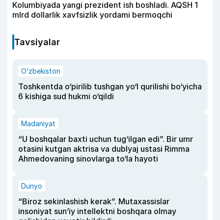
Kolumbiyada yangi prezident ish boshladi. AQSH 1
mlrd dollarlik xavfsizlik yordami bermoqchi
Tavsiyalar
O‘zbekiston
Toshkentda o‘pirilib tushgan yo‘l qurilishi bo‘yicha
6 kishiga sud hukmi o‘qildi
Madaniyat
“U boshqalar baxti uchun tug‘ilgan edi”. Bir umr
otasini kutgan aktrisa va dublyaj ustasi Rimma
Ahmedovaning sinovlarga to‘la hayoti
Dunyo
“Biroz sekinlashish kerak”. Mutaxassislar
insoniyat sun’iy intellektni boshqara olmay