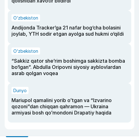
qolishidan xavotir bildirdi
O‘zbekiston
Andijonda Tracker’ga 21 nafar bog‘cha bolasini
joylab, YTH sodir etgan ayolga sud hukmi o‘qildi
O‘zbekiston
“Sakkiz qator she’rim boshimga sakkizta bomba
bo‘lgan”. Abdulla Oripovni siyosiy ayblovlardan
asrab qolgan voqea
Dunyo
Mariupol qamalini yorib oʻtgan va “Izvarino
qozoni”dan chiqqan qahramon — Ukraina
armiyasi bosh qoʻmondoni Drapatiy haqida