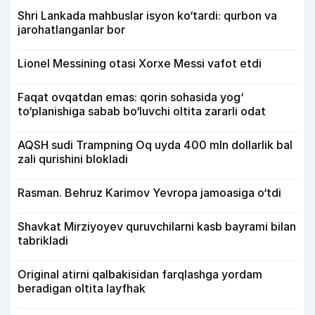
Shri Lankada mahbuslar isyon ko‘tardi: qurbon va
jarohatlanganlar bor
Lionel Messining otasi Xorxe Messi vafot etdi
Faqat ovqatdan emas: qorin sohasida yog‘
to‘planishiga sabab bo‘luvchi oltita zararli odat
AQSH sudi Trampning Oq uyda 400 mln dollarlik bal
zali qurishini blokladi
Rasman. Behruz Karimov Yevropa jamoasiga o‘tdi
Shavkat Mirziyoyev quruvchilarni kasb bayrami bilan
tabrikladi
Original atirni qalbakisidan farqlashga yordam
beradigan oltita layfhak