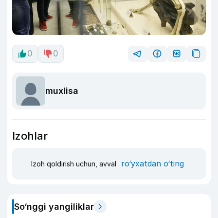
0
0
muxlisa
Izohlar
ro‘yxatdan o‘ting
Izoh qoldirish uchun, avval
So‘nggi yangiliklar