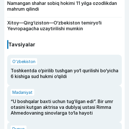
Namangan shahar sobiq hokimi 11 yilga ozodlikdan
mahrum qilindi
Xitoy—Qirg‘iziston—O‘zbekiston temiryo‘li
Yevropagacha uzaytirilishi mumkin
Tavsiyalar
O‘zbekiston
Toshkentda o‘pirilib tushgan yo‘l qurilishi bo‘yicha
6 kishiga sud hukmi o‘qildi
Madaniyat
“U boshqalar baxti uchun tug‘ilgan edi”. Bir umr
otasini kutgan aktrisa va dublyaj ustasi Rimma
Ahmedovaning sinovlarga to‘la hayoti
Dunyo