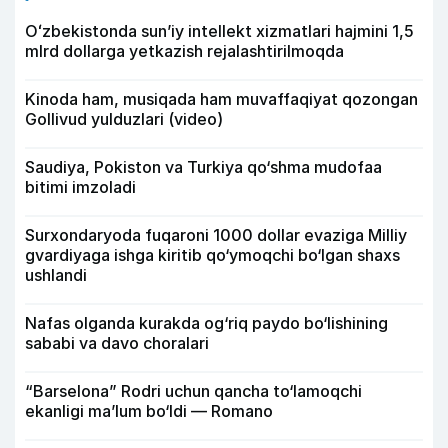
Oʻzbekistonda sunʼiy intellekt xizmatlari hajmini 1,5
mlrd dollarga yetkazish rejalashtirilmoqda
Kinoda ham, musiqada ham muvaffaqiyat qozongan
Gollivud yulduzlari (video)
Saudiya, Pokiston va Turkiya qo‘shma mudofaa
bitimi imzoladi
Surxondaryoda fuqaroni 1000 dollar evaziga Milliy
gvardiyaga ishga kiritib qo‘ymoqchi bo‘lgan shaxs
ushlandi
Nafas olganda kurakda og‘riq paydo bo‘lishining
sababi va davo choralari
“Barselona” Rodri uchun qancha to‘lamoqchi
ekanligi ma’lum bo‘ldi — Romano