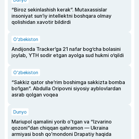
“Biroz sekinlashish kerak”. Mutaxassislar
insoniyat sun’iy intellektni boshqara olmay
qolishidan xavotir bildirdi
O‘zbekiston
Andijonda Tracker’ga 21 nafar bog‘cha bolasini
joylab, YTH sodir etgan ayolga sud hukmi o‘qildi
O‘zbekiston
“Sakkiz qator she’rim boshimga sakkizta bomba
bo‘lgan”. Abdulla Oripovni siyosiy ayblovlardan
asrab qolgan voqea
Dunyo
Mariupol qamalini yorib oʻtgan va “Izvarino
qozoni”dan chiqqan qahramon — Ukraina
armiyasi bosh qoʻmondoni Drapatiy haqida