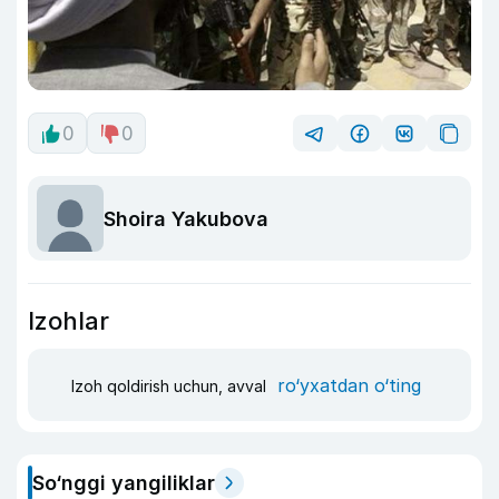
0
0
Shoira Yakubova
Izohlar
ro‘yxatdan o‘ting
Izoh qoldirish uchun, avval
So‘nggi yangiliklar