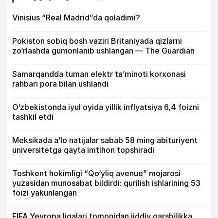
Vinisius “Real Madrid”da qoladimi?
Pokiston sobiq bosh vaziri Britaniyada qizlarni
zo‘rlashda gumonlanib ushlangan — The Guardian
Samarqandda tuman elektr ta’minoti korxonasi
rahbari pora bilan ushlandi
O‘zbekistonda iyul oyida yillik inflyatsiya 6,4 foizni
tashkil etdi
Meksikada a’lo natijalar sabab 58 ming abituriyent
universitetga qayta imtihon topshiradi
Toshkent hokimligi “Qo‘yliq avenue” mojarosi
yuzasidan munosabat bildirdi: qurilish ishlarining 53
foizi yakunlangan
FIFA Yevropa ligalari tomonidan jiddiy qarshilikka