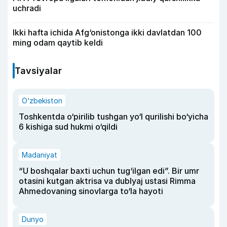
uchradi
Ikki hafta ichida Afg‘onistonga ikki davlatdan 100
ming odam qaytib keldi
Tavsiyalar
O‘zbekiston
Toshkentda o‘pirilib tushgan yo‘l qurilishi bo‘yicha
6 kishiga sud hukmi o‘qildi
Madaniyat
“U boshqalar baxti uchun tug‘ilgan edi”. Bir umr
otasini kutgan aktrisa va dublyaj ustasi Rimma
Ahmedovaning sinovlarga to‘la hayoti
Dunyo