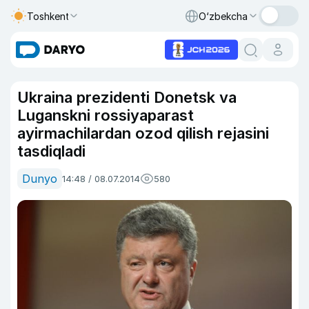
Toshkent
O‘zbekcha
Ukraina prezidenti Donetsk va
Luganskni rossiyaparast
ayirmachilardan ozod qilish rejasini
tasdiqladi
Dunyo
14:48 / 08.07.2014
580