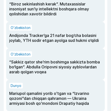
“Biroz sekinlashish kerak”. Mutaxassislar
insoniyat sun’iy intellektni boshqara olmay
qolishidan xavotir bildirdi
O‘zbekiston
Andijonda Tracker’ga 21 nafar bog‘cha bolasini
joylab, YTH sodir etgan ayolga sud hukmi o‘qildi
O‘zbekiston
“Sakkiz qator she’rim boshimga sakkizta bomba
bo‘lgan”. Abdulla Oripovni siyosiy ayblovlardan
asrab qolgan voqea
Dunyo
Mariupol qamalini yorib oʻtgan va “Izvarino
qozoni”dan chiqqan qahramon — Ukraina
armiyasi bosh qoʻmondoni Drapatiy haqida