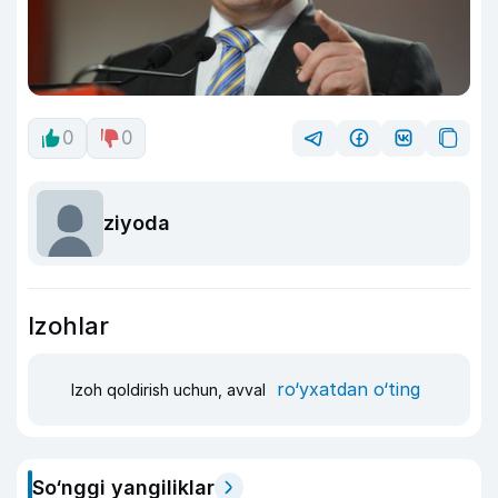
0
0
ziyoda
Izohlar
ro‘yxatdan o‘ting
Izoh qoldirish uchun, avval
So‘nggi yangiliklar