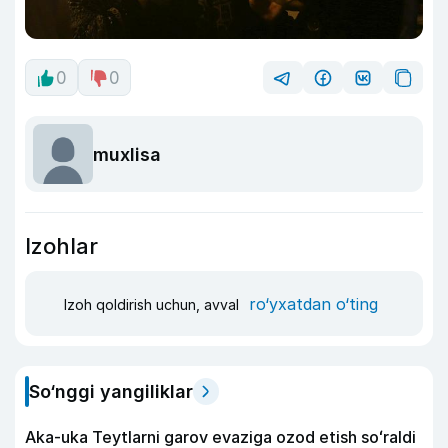
0
0
muxlisa
Izohlar
ro‘yxatdan o‘ting
Izoh qoldirish uchun, avval
So‘nggi yangiliklar
Aka-uka Teytlarni garov evaziga ozod etish soʻraldi