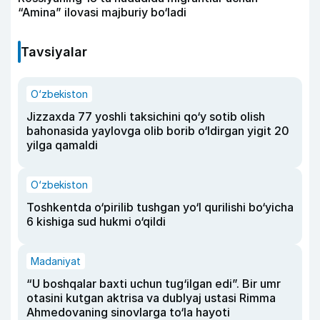
“Amina” ilovasi majburiy bo‘ladi
Tavsiyalar
O‘zbekiston
Jizzaxda 77 yoshli taksichini qo‘y sotib olish
bahonasida yaylovga olib borib o‘ldirgan yigit 20
yilga qamaldi
O‘zbekiston
Toshkentda o‘pirilib tushgan yo‘l qurilishi bo‘yicha
6 kishiga sud hukmi o‘qildi
Madaniyat
“U boshqalar baxti uchun tug‘ilgan edi”. Bir umr
otasini kutgan aktrisa va dublyaj ustasi Rimma
Ahmedovaning sinovlarga to‘la hayoti