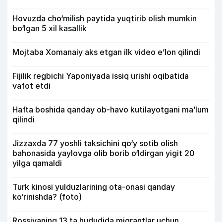
Hovuzda cho‘milish paytida yuqtirib olish mumkin
bo‘lgan 5 xil kasallik
Mojtaba Xomanaiy aks etgan ilk video e’lon qilindi
Fijilik regbichi Yaponiyada issiq urishi oqibatida
vafot etdi
Hafta boshida qanday ob-havo kutilayotgani ma’lum
qilindi
Jizzaxda 77 yoshli taksichini qo‘y sotib olish
bahonasida yaylovga olib borib o‘ldirgan yigit 20
yilga qamaldi
Turk kinosi yulduzlarining ota-onasi qanday
ko‘rinishda? (foto)
Rossiyaning 13 ta hududida migrantlar uchun