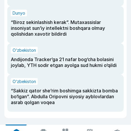
Dunyo
“Biroz sekinlashish kerak”. Mutaxassislar
insoniyat sun’iy intellektni boshqara olmay
qolishidan xavotir bildirdi
O‘zbekiston
Andijonda Tracker’ga 21 nafar bog‘cha bolasini
joylab, YTH sodir etgan ayolga sud hukmi o‘qildi
O‘zbekiston
“Sakkiz qator she’rim boshimga sakkizta bomba
bo‘lgan”. Abdulla Oripovni siyosiy ayblovlardan
asrab qolgan voqea