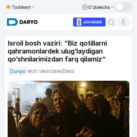
Toshkent
O‘zbekcha
Isroil bosh vaziri: “Biz qotillarni
qahramonlardek ulug‘laydigan
qo‘shnilarimizdan farq qilamiz”
Dunyo
18:21 / 08.07.2014
603