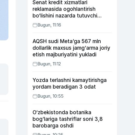
Senat kredit xizmatlari
reklamasida ogohlantirish
bo‘lishini nazarda tutuvchi
qonunni ma’qulladi
Bugun, 11:16
AQSH sudi Meta’ga 567 mln
dollarlik maxsus jamg‘arma joriy
etish majburiyatini yukladi
Bugun, 11:12
Yozda terlashni kamaytirishga
yordam beradigan 3 odat
Bugun, 10:55
O‘zbekistonda botanika
bog‘lariga tashriflar soni 3,8
barobarga oshdi
Bugun, 10:25