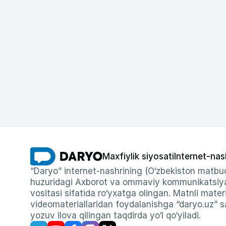
Maxfiylik siyosati
Internet-nas
“Daryo” internet-nashrining (O‘zbekiston matbuo
huzuridagi Axborot va ommaviy kommunikatsiyal
vositasi sifatida ro‘yxatga olingan. Matnli materi
videomateriallaridan foydalanishga “daryo.uz” sa
yozuv ilova qilingan taqdirda yo‘l qo‘yiladi.