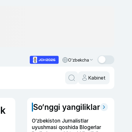
O‘zbekcha
Kabinet
So‘nggi yangiliklar
ok
O‘zbekiston Jurnalistlar
uyushmasi qoshida Blogerlar