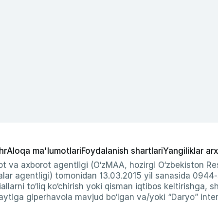
hr
Aloqa ma'lumotlari
Foydalanish shartlari
Yangiliklar arx
t va axborot agentligi (O‘zMAA, hozirgi O‘zbekiston Res
ar agentligi) tomonidan 13.03.2015 yil sanasida 0944
allarni to‘liq ko‘chirish yoki qisman iqtibos keltirishga, 
ytiga giperhavola mavjud bo‘lgan va/yoki “Daryo” intern