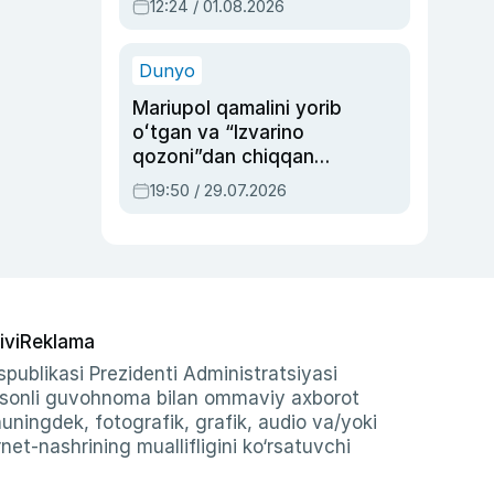
12:24 / 01.08.2026
ayblovlardan asrab
qolgan voqea
Dunyo
Mariupol qamalini yorib
oʻtgan va “Izvarino
qozoni”dan chiqqan
qahramon — Ukraina
19:50 / 29.07.2026
armiyasi bosh
qoʻmondoni Drapatiy
haqida
ivi
Reklama
publikasi Prezidenti Administratsiyasi
-sonli guvohnoma bilan ommaviy axborot
shuningdek, fotografik, grafik, audio va/yoki
et-nashrining muallifligini ko‘rsatuvchi