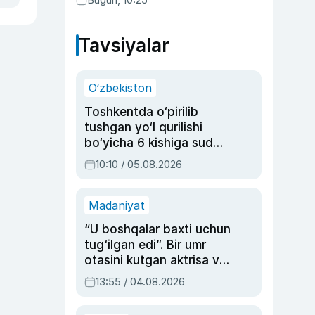
Tavsiyalar
O‘zbekiston
Toshkentda o‘pirilib
tushgan yo‘l qurilishi
bo‘yicha 6 kishiga sud
hukmi o‘qildi
10:10 / 05.08.2026
Madaniyat
“U boshqalar baxti uchun
tug‘ilgan edi”. Bir umr
otasini kutgan aktrisa va
dublyaj ustasi Rimma
13:55 / 04.08.2026
Ahmedovaning
sinovlarga to‘la hayoti