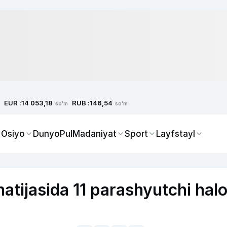
EUR :
RUB :
14 053,18
146,54
so'm
so'm
 Osiyo
Dunyo
Pul
Madaniyat
Sport
Layfstayl
atijasida 11 parashyutchi hal