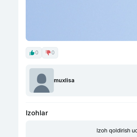
0
0
muxlisa
Izohlar
Izoh qoldirish 