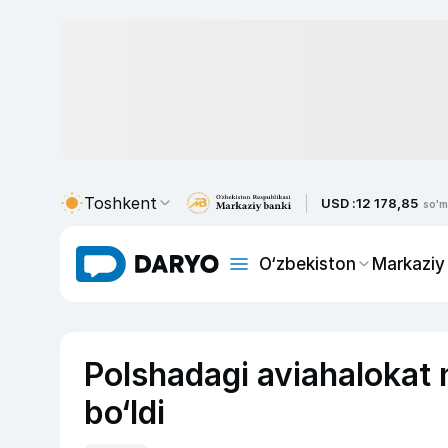
Toshkent
USD :
12 178,85
so'm
O‘zbekiston
Markaziy
Polshadagi aviahalokat n
bo‘ldi