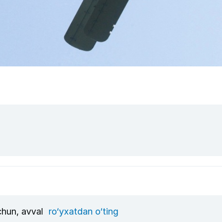
uchun, avval
ro‘yxatdan o‘ting