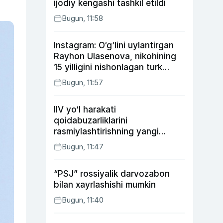
ijodiy kengashi tashkil etildi
Bugun, 11:58
Instagram: O‘g‘lini uylantirgan
Rayhon Ulasenova, nikohining
15 yilligini nishonlagan turk
aktyorlari va Kamelot qasriga
Bugun, 11:57
sayohat qilgan Zebo Rahimova
IIV yo‘l harakati
qoidabuzarliklarini
rasmiylashtirishning yangi
tartibini taklif qildi
Bugun, 11:47
“PSJ” rossiyalik darvozabon
bilan xayrlashishi mumkin
Bugun, 11:40