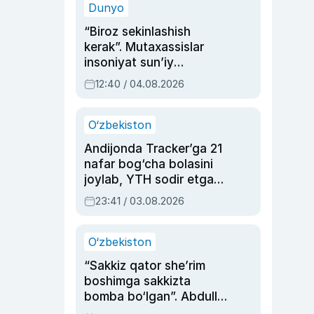
Dunyo
“Biroz sekinlashish
kerak”. Mutaxassislar
insoniyat sun’iy
intellektni boshqara
12:40 / 04.08.2026
olmay qolishidan xavotir
bildirdi
O‘zbekiston
Andijonda Tracker’ga 21
nafar bog‘cha bolasini
joylab, YTH sodir etgan
ayolga sud hukmi o‘qildi
23:41 / 03.08.2026
O‘zbekiston
“Sakkiz qator she’rim
boshimga sakkizta
bomba bo‘lgan”. Abdulla
Oripovni siyosiy