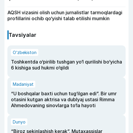
AQSH vizasini olish uchun jurnalistlar tarmoqlardagi
profillarini ochib qo‘yishi talab etilishi mumkin
Tavsiyalar
O‘zbekiston
Toshkentda o‘pirilib tushgan yo‘l qurilishi bo‘yicha
6 kishiga sud hukmi o‘qildi
Madaniyat
“U boshqalar baxti uchun tug‘ilgan edi”. Bir umr
otasini kutgan aktrisa va dublyaj ustasi Rimma
Ahmedovaning sinovlarga to‘la hayoti
Dunyo
“Biroz sekinlashish kerak”. Mutaxassislar