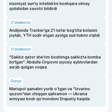
insoniyat sun’iy intellektni boshqara olmay
qolishidan xavotir bildirdi
O‘zbekiston
Andijonda Tracker’ga 21 nafar bog‘cha bolasini
joylab, YTH sodir etgan ayolga sud hukmi o‘qildi
O‘zbekiston
“Sakkiz qator she’rim boshimga sakkizta bomba
bo‘lgan”. Abdulla Oripovni siyosiy ayblovlardan
asrab qolgan voqea
Dunyo
Mariupol qamalini yorib oʻtgan va “Izvarino
qozoni”dan chiqqan qahramon — Ukraina
armiyasi bosh qoʻmondoni Drapatiy haqida