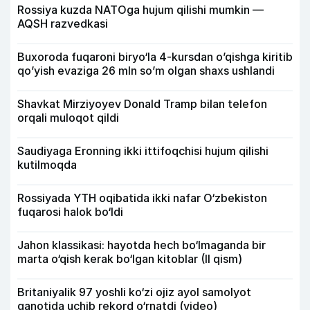
Rossiya kuzda NATOga hujum qilishi mumkin —
AQSH razvedkasi
Buxoroda fuqaroni biryo‘la 4-kursdan o’qishga kiritib
qo’yish evaziga 26 mln so’m olgan shaxs ushlandi
Shavkat Mirziyoyev Donald Tramp bilan telefon
orqali muloqot qildi
Saudiyaga Eronning ikki ittifoqchisi hujum qilishi
kutilmoqda
Rossiyada YTH oqibatida ikki nafar O‘zbekiston
fuqarosi halok bo‘ldi
Jahon klassikasi: hayotda hech bo‘lmaganda bir
marta o‘qish kerak bo‘lgan kitoblar (II qism)
Britaniyalik 97 yoshli ko‘zi ojiz ayol samolyot
qanotida uchib rekord o‘rnatdi (video)