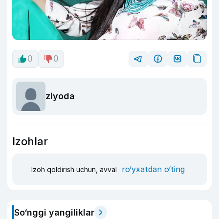
0
0
ziyoda
Izohlar
ro‘yxatdan o‘ting
Izoh qoldirish uchun, avval
So‘nggi yangiliklar