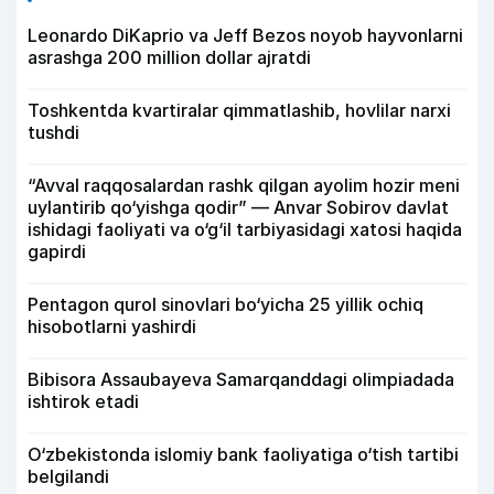
Leonardo DiKaprio va Jeff Bezos noyob hayvonlarni
asrashga 200 million dollar ajratdi
Toshkentda kvartiralar qimmatlashib, hovlilar narxi
tushdi
“Avval raqqosalardan rashk qilgan ayolim hozir meni
uylantirib qo‘yishga qodir” — Anvar Sobirov davlat
ishidagi faoliyati va o‘g‘il tarbiyasidagi xatosi haqida
gapirdi
Pentagon qurol sinovlari bo‘yicha 25 yillik ochiq
hisobotlarni yashirdi
Bibisora Assaubayeva Samarqanddagi olimpiadada
ishtirok etadi
O‘zbekistonda islomiy bank faoliyatiga o‘tish tartibi
belgilandi