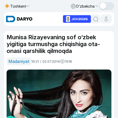
Toshkent
O‘zbekcha
Munisa Rizayevaning sof o‘zbek
yigitiga turmushga chiqishiga ota-
onasi qarshilik qilmoqda
Madaniyat
19:21 / 02.07.2014
1518