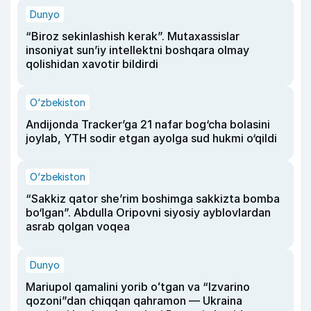
Dunyo
“Biroz sekinlashish kerak”. Mutaxassislar
insoniyat sun’iy intellektni boshqara olmay
qolishidan xavotir bildirdi
O‘zbekiston
Andijonda Tracker’ga 21 nafar bog‘cha bolasini
joylab, YTH sodir etgan ayolga sud hukmi o‘qildi
O‘zbekiston
“Sakkiz qator she’rim boshimga sakkizta bomba
bo‘lgan”. Abdulla Oripovni siyosiy ayblovlardan
asrab qolgan voqea
Dunyo
Mariupol qamalini yorib oʻtgan va “Izvarino
qozoni”dan chiqqan qahramon — Ukraina