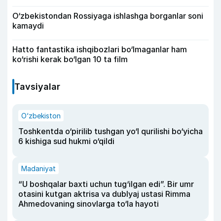
O‘zbekistondan Rossiyaga ishlashga borganlar soni
kamaydi
Hatto fantastika ishqibozlari bo‘lmaganlar ham
ko‘rishi kerak bo‘lgan 10 ta film
Tavsiyalar
O‘zbekiston
Toshkentda o‘pirilib tushgan yo‘l qurilishi bo‘yicha
6 kishiga sud hukmi o‘qildi
Madaniyat
“U boshqalar baxti uchun tug‘ilgan edi”. Bir umr
otasini kutgan aktrisa va dublyaj ustasi Rimma
Ahmedovaning sinovlarga to‘la hayoti