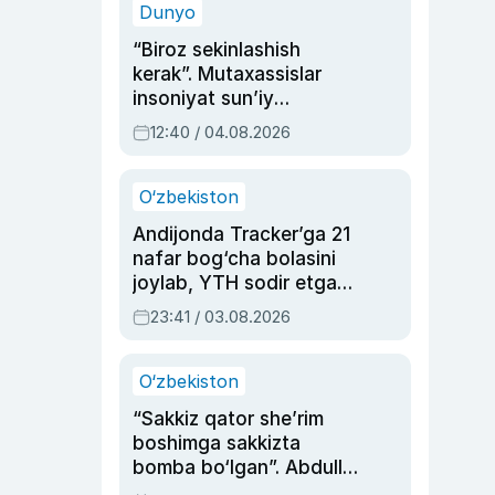
Dunyo
“Biroz sekinlashish
kerak”. Mutaxassislar
insoniyat sun’iy
intellektni boshqara
12:40 / 04.08.2026
olmay qolishidan xavotir
bildirdi
O‘zbekiston
Andijonda Tracker’ga 21
nafar bog‘cha bolasini
joylab, YTH sodir etgan
ayolga sud hukmi o‘qildi
23:41 / 03.08.2026
O‘zbekiston
“Sakkiz qator she’rim
boshimga sakkizta
bomba bo‘lgan”. Abdulla
Oripovni siyosiy