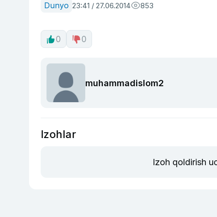
Dunyo
23:41 / 27.06.2014
853
0
0
muhammadislom2
Izohlar
Izoh qoldirish 