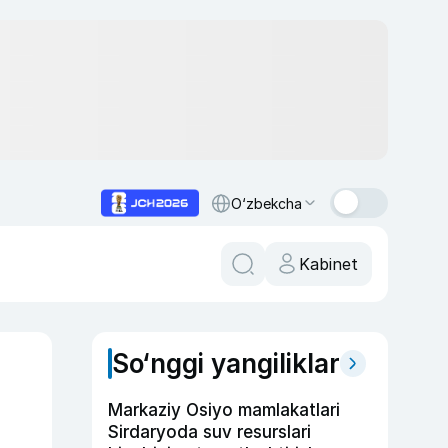
O‘zbekcha
Kabinet
So‘nggi yangiliklar
Markaziy Osiyo mamlakatlari
Sirdaryoda suv resurslari