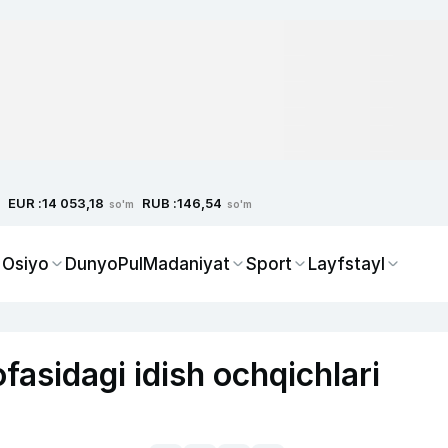
EUR :
RUB :
14 053,18
146,54
so'm
so'm
 Osiyo
Dunyo
Pul
Madaniyat
Sport
Layfstayl
fasidagi idish ochqichlari