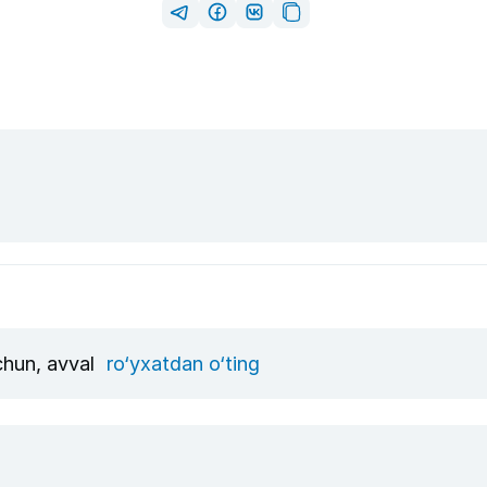
uchun, avval
ro‘yxatdan o‘ting