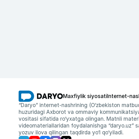
Maxfiylik siyosati
Internet-nas
“Daryo” internet-nashrining (O‘zbekiston matbuo
huzuridagi Axborot va ommaviy kommunikatsiyal
vositasi sifatida ro‘yxatga olingan. Matnli materi
videomateriallaridan foydalanishga “daryo.uz” sa
yozuv ilova qilingan taqdirda yo‘l qo‘yiladi.