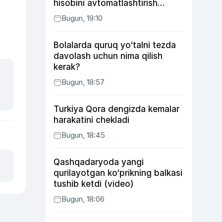
hisobini avtomatlashtirish
rejasini ishlab chiqishni
Bugun, 19:10
ma’qulladi
Bolalarda quruq yo‘talni tezda
davolash uchun nima qilish
kerak?
Bugun, 18:57
Turkiya Qora dengizda kemalar
harakatini chekladi
Bugun, 18:45
Qashqadaryoda yangi
qurilayotgan ko‘prikning balkasi
tushib ketdi (video)
Bugun, 18:06