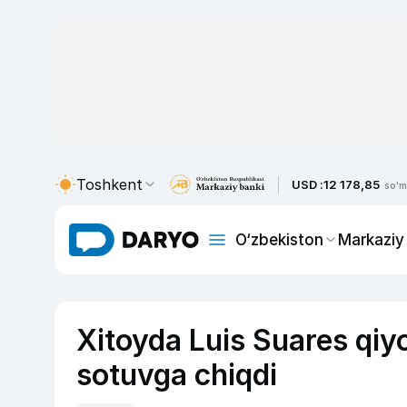
Toshkent
USD :
12 178,85
so'm
O‘zbekiston
Markaziy
Xitoyda Luis Suares qiyo
sotuvga chiqdi