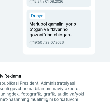
12:24 / 01.08.2026
ayblovlardan asrab
qolgan voqea
Dunyo
Mariupol qamalini yorib
oʻtgan va “Izvarino
qozoni”dan chiqqan
qahramon — Ukraina
19:50 / 29.07.2026
armiyasi bosh
qoʻmondoni Drapatiy
haqida
ivi
Reklama
publikasi Prezidenti Administratsiyasi
-sonli guvohnoma bilan ommaviy axborot
shuningdek, fotografik, grafik, audio va/yoki
et-nashrining muallifligini ko‘rsatuvchi