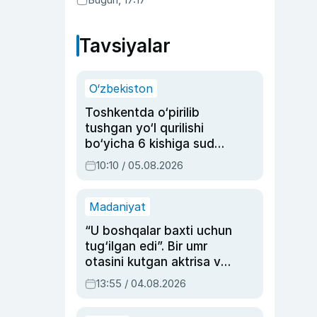
Tavsiyalar
O‘zbekiston
Toshkentda o‘pirilib
tushgan yo‘l qurilishi
bo‘yicha 6 kishiga sud
hukmi o‘qildi
10:10 / 05.08.2026
Madaniyat
“U boshqalar baxti uchun
tug‘ilgan edi”. Bir umr
otasini kutgan aktrisa va
dublyaj ustasi Rimma
13:55 / 04.08.2026
Ahmedovaning
sinovlarga to‘la hayoti