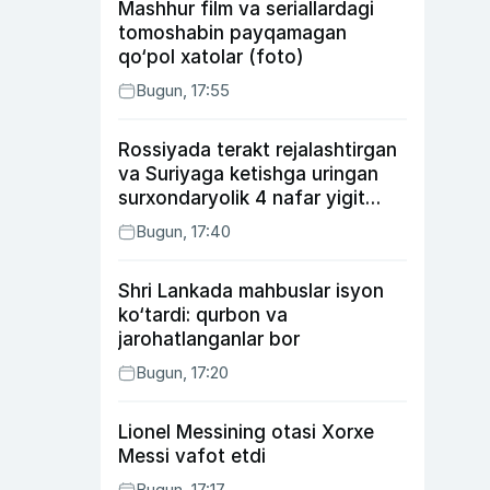
Mashhur film va seriallardagi
tomoshabin payqamagan
qo‘pol xatolar (foto)
Bugun, 17:55
Rossiyada terakt rejalashtirgan
va Suriyaga ketishga uringan
surxondaryolik 4 nafar yigit
qamaldi
Bugun, 17:40
Shri Lankada mahbuslar isyon
ko‘tardi: qurbon va
jarohatlanganlar bor
Bugun, 17:20
Lionel Messining otasi Xorxe
Messi vafot etdi
Bugun, 17:17