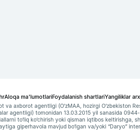
hr
Aloqa ma'lumotlari
Foydalanish shartlari
Yangiliklar arx
t va axborot agentligi (O‘zMAA, hozirgi O‘zbekiston Res
ar agentligi) tomonidan 13.03.2015 yil sanasida 0944
allarni to‘liq ko‘chirish yoki qisman iqtibos keltirishga, 
ytiga giperhavola mavjud bo‘lgan va/yoki “Daryo” intern