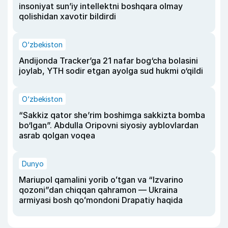
insoniyat sun’iy intellektni boshqara olmay
qolishidan xavotir bildirdi
O‘zbekiston
Andijonda Tracker’ga 21 nafar bog‘cha bolasini
joylab, YTH sodir etgan ayolga sud hukmi o‘qildi
O‘zbekiston
“Sakkiz qator she’rim boshimga sakkizta bomba
bo‘lgan”. Abdulla Oripovni siyosiy ayblovlardan
asrab qolgan voqea
Dunyo
Mariupol qamalini yorib oʻtgan va “Izvarino
qozoni”dan chiqqan qahramon — Ukraina
armiyasi bosh qoʻmondoni Drapatiy haqida