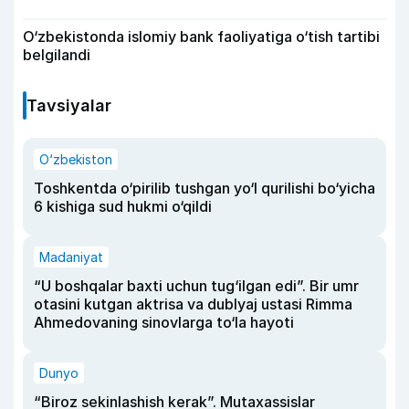
O‘zbekistonda islomiy bank faoliyatiga o‘tish tartibi
belgilandi
Tavsiyalar
O‘zbekiston
Toshkentda o‘pirilib tushgan yo‘l qurilishi bo‘yicha
6 kishiga sud hukmi o‘qildi
Madaniyat
“U boshqalar baxti uchun tug‘ilgan edi”. Bir umr
otasini kutgan aktrisa va dublyaj ustasi Rimma
Ahmedovaning sinovlarga to‘la hayoti
Dunyo
“Biroz sekinlashish kerak”. Mutaxassislar