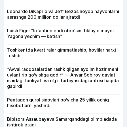
Leonardo DiKaprio va Jeff Bezos noyob hayvonlarni
asrashga 200 million dollar ajratdi
Luish Figo: “Infantino endi obroʻsini tiklay olmaydi.
Yagona yechim — ketish”
Toshkentda kvartiralar qimmatlashib, hovlilar narxi
tushdi
“Avval raqqosalardan rashk qilgan ayolim hozir meni
uylantirib qo‘yishga qodir” — Anvar Sobirov davlat
ishidagi faoliyati va o‘g‘il tarbiyasidagi xatosi haqida
gapirdi
Pentagon qurol sinovlari bo‘yicha 25 yillik ochiq
hisobotlarni yashirdi
Bibisora Assaubayeva Samarqanddagi olimpiadada
ishtirok etadi