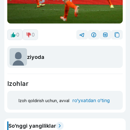
0
0
ziyoda
Izohlar
ro‘yxatdan o‘ting
Izoh qoldirish uchun, avval
So‘nggi yangiliklar