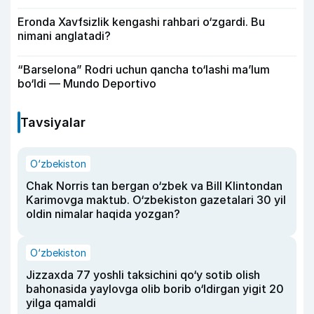
Eronda Xavfsizlik kengashi rahbari o‘zgardi. Bu
nimani anglatadi?
“Barselona” Rodri uchun qancha to‘lashi ma’lum
bo‘ldi — Mundo Deportivo
Tavsiyalar
O‘zbekiston
Chak Norris tan bergan o‘zbek va Bill Klintondan
Karimovga maktub. O‘zbekiston gazetalari 30 yil
oldin nimalar haqida yozgan?
O‘zbekiston
Jizzaxda 77 yoshli taksichini qo‘y sotib olish
bahonasida yaylovga olib borib o‘ldirgan yigit 20
yilga qamaldi