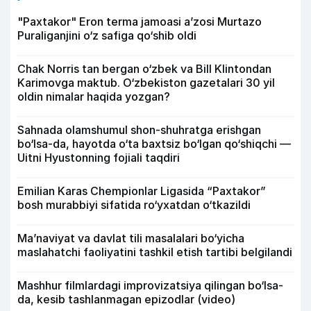
"Paxtakor" Eron terma jamoasi a’zosi Murtazo
Puraliganjini o‘z safiga qo‘shib oldi
Chak Norris tan bergan o‘zbek va Bill Klintondan
Karimovga maktub. O‘zbekiston gazetalari 30 yil
oldin nimalar haqida yozgan?
Sahnada olamshumul shon-shuhratga erishgan
bo‘lsa-da, hayotda o‘ta baxtsiz bo‘lgan qo‘shiqchi —
Uitni Hyustonning fojiali taqdiri
Emilian Karas Chempionlar Ligasida “Paxtakor”
bosh murabbiyi sifatida ro‘yxatdan o‘tkazildi
Ma’naviyat va davlat tili masalalari bo‘yicha
maslahatchi faoliyatini tashkil etish tartibi belgilandi
Mashhur filmlardagi improvizatsiya qilingan bo‘lsa-
da, kesib tashlanmagan epizodlar (video)