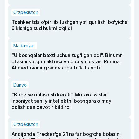
O‘zbekiston
Toshkentda o‘pirilib tushgan yo‘l qurilishi bo‘yicha
6 kishiga sud hukmi o‘qildi
Madaniyat
“U boshqalar baxti uchun tug‘ilgan edi”. Bir umr
otasini kutgan aktrisa va dublyaj ustasi Rimma
Ahmedovaning sinovlarga to‘la hayoti
Dunyo
“Biroz sekinlashish kerak”. Mutaxassislar
insoniyat sun’iy intellektni boshqara olmay
qolishidan xavotir bildirdi
O‘zbekiston
Andijonda Tracker’ga 21 nafar bog‘cha bolasini