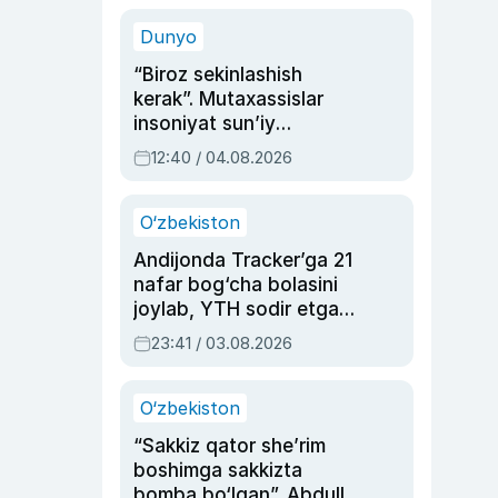
sinovlarga to‘la hayoti
Dunyo
“Biroz sekinlashish
kerak”. Mutaxassislar
insoniyat sun’iy
intellektni boshqara
12:40 / 04.08.2026
olmay qolishidan xavotir
bildirdi
O‘zbekiston
Andijonda Tracker’ga 21
nafar bog‘cha bolasini
joylab, YTH sodir etgan
ayolga sud hukmi o‘qildi
23:41 / 03.08.2026
O‘zbekiston
“Sakkiz qator she’rim
boshimga sakkizta
bomba bo‘lgan”. Abdulla