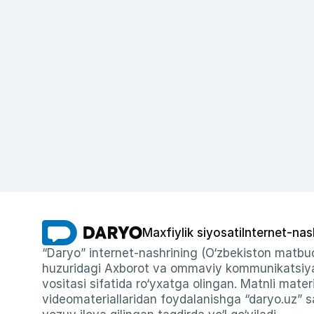
Maxfiylik siyosati
Internet-nas
“Daryo” internet-nashrining (O‘zbekiston matbuo
huzuridagi Axborot va ommaviy kommunikatsiyal
vositasi sifatida ro‘yxatga olingan. Matnli materi
videomateriallaridan foydalanishga “daryo.uz” sa