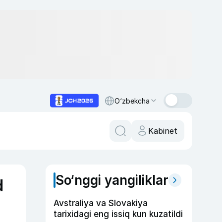
O‘zbekcha
Kabinet
So‘nggi yangiliklar
d
Avstraliya va Slovakiya
tarixidagi eng issiq kun kuzatildi