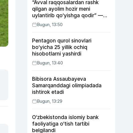
“Avval raqqosalardan rashk
qilgan ayolim hozir meni
uylantirib qo‘yishga qodir” —
Anvar Sobirov davlat ishidagi
Bugun, 13:50
faoliyati va o‘g‘il tarbiyasidagi
xatosi haqida gapirdi
Pentagon qurol sinovlari
bo‘yicha 25 yillik ochiq
hisobotlarni yashirdi
Bugun, 13:40
Bibisora Assaubayeva
Samarqanddagi olimpiadada
ishtirok etadi
Bugun, 13:29
O‘zbekistonda islomiy bank
faoliyatiga o‘tish tartibi
belgilandi