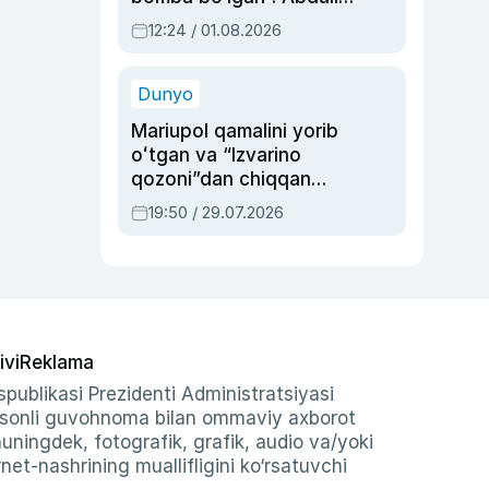
Oripovni siyosiy
12:24 / 01.08.2026
ayblovlardan asrab
qolgan voqea
Dunyo
Mariupol qamalini yorib
oʻtgan va “Izvarino
qozoni”dan chiqqan
qahramon — Ukraina
19:50 / 29.07.2026
armiyasi bosh
qoʻmondoni Drapatiy
haqida
ivi
Reklama
publikasi Prezidenti Administratsiyasi
-sonli guvohnoma bilan ommaviy axborot
shuningdek, fotografik, grafik, audio va/yoki
et-nashrining muallifligini ko‘rsatuvchi