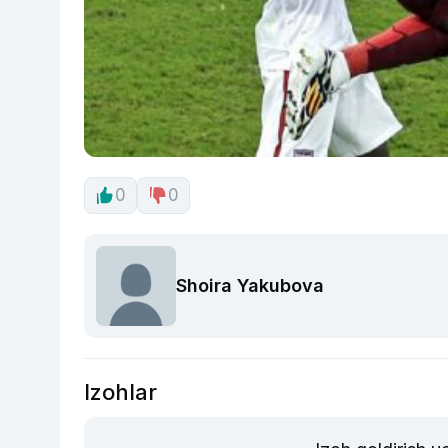
0
0
Shoira Yakubova
Izohlar