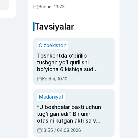
Bugun, 13:23
Tavsiyalar
O‘zbekiston
Toshkentda o‘pirilib
tushgan yo‘l qurilishi
bo‘yicha 6 kishiga sud
hukmi o‘qildi
Kecha, 10:10
Madaniyat
“U boshqalar baxti uchun
tug‘ilgan edi”. Bir umr
otasini kutgan aktrisa va
dublyaj ustasi Rimma
13:55 / 04.08.2026
Ahmedovaning