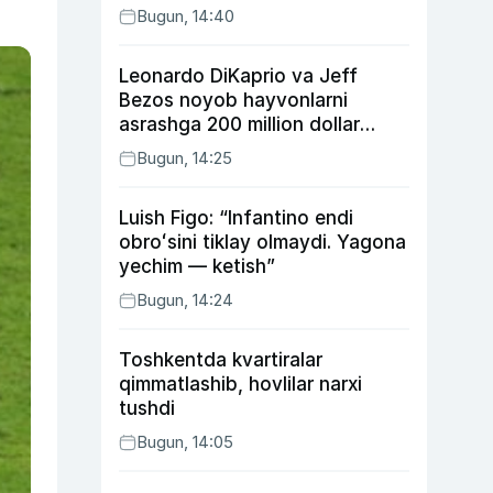
Bugun, 14:40
Leonardo DiKaprio va Jeff
Bezos noyob hayvonlarni
asrashga 200 million dollar
ajratdi
Bugun, 14:25
Luish Figo: “Infantino endi
obroʻsini tiklay olmaydi. Yagona
yechim — ketish”
Bugun, 14:24
Toshkentda kvartiralar
qimmatlashib, hovlilar narxi
tushdi
Bugun, 14:05