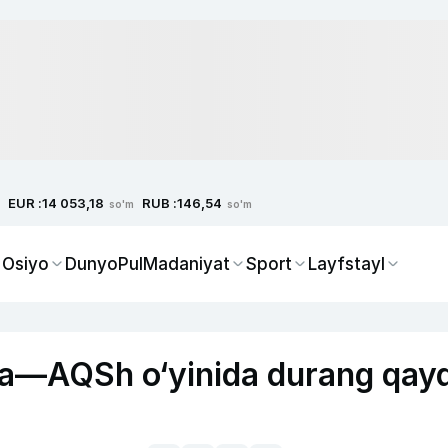
EUR :
RUB :
14 053,18
146,54
so'm
so'm
 Osiyo
Dunyo
Pul
Madaniyat
Sport
Layfstayl
ya—AQSh o‘yinida durang qay