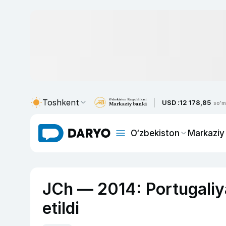
Toshkent
USD :
12 178,85
so'm
O‘zbekiston
Markaziy
JCh — 2014: Portugali
etildi