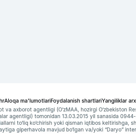
hr
Aloqa ma'lumotlari
Foydalanish shartlari
Yangiliklar arx
t va axborot agentligi (O‘zMAA, hozirgi O‘zbekiston Res
ar agentligi) tomonidan 13.03.2015 yil sanasida 0944
allarni to‘liq ko‘chirish yoki qisman iqtibos keltirishga, 
ytiga giperhavola mavjud bo‘lgan va/yoki “Daryo” intern