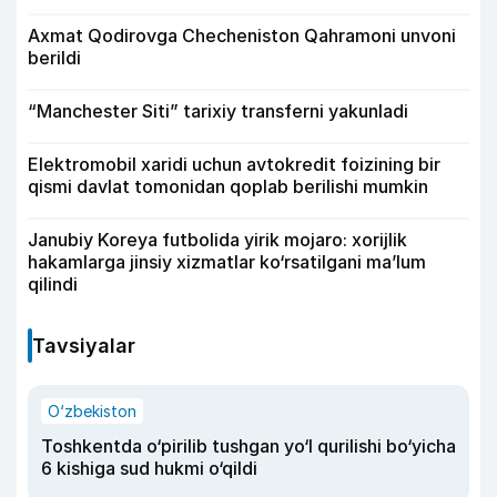
Axmat Qodirovga Checheniston Qahramoni unvoni
berildi
“Manchester Siti” tarixiy transferni yakunladi
Elektromobil xaridi uchun avtokredit foizining bir
qismi davlat tomonidan qoplab berilishi mumkin
Janubiy Koreya futbolida yirik mojaro: xorijlik
hakamlarga jinsiy xizmatlar ko‘rsatilgani ma’lum
qilindi
Tavsiyalar
O‘zbekiston
Toshkentda o‘pirilib tushgan yo‘l qurilishi bo‘yicha
6 kishiga sud hukmi o‘qildi