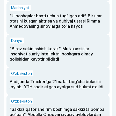
Madaniyat
“U boshqalar baxti uchun tug‘ilgan edi”. Bir umr
otasini kutgan aktrisa va dublyaj ustasi Rimma
Ahmedovaning sinovlarga to‘la hayoti
Dunyo
“Biroz sekinlashish kerak”. Mutaxassislar
insoniyat sun’iy intellektni boshqara olmay
qolishidan xavotir bildirdi
O‘zbekiston
Andijonda Tracker’ga 21 nafar bog‘cha bolasini
joylab, YTH sodir etgan ayolga sud hukmi o‘qildi
O‘zbekiston
“Sakkiz qator she’rim boshimga sakkizta bomba
bo‘lgan”. Abdulla Oripovni siyosiy ayblovlardan