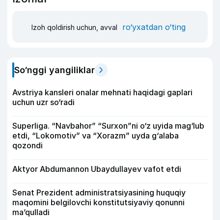
ro‘yxatdan o‘ting
Izoh qoldirish uchun, avval
So‘nggi yangiliklar
Avstriya kansleri onalar mehnati haqidagi gaplari
uchun uzr so‘radi
Superliga. “Navbahor” “Surxon”ni o‘z uyida mag‘lub
etdi, “Lokomotiv” va “Xorazm” uyda g‘alaba
qozondi
Aktyor Abdu­mannon Ubaydullayev vafot etdi
Senat Prezident administratsiyasining huquqiy
maqomini belgilovchi konstitutsiyaviy qonunni
ma’qulladi