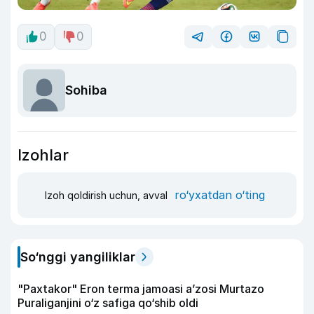
0
0
Sohiba
Izohlar
ro‘yxatdan o‘ting
Izoh qoldirish uchun, avval
So‘nggi yangiliklar
"Paxtakor" Eron terma jamoasi a’zosi Murtazo
Puraliganjini o‘z safiga qo‘shib oldi