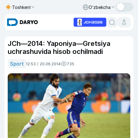
Toshkent
O‘zbekcha
JCh—2014: Yaponiya—Gretsiya
uchrashuvida hisob ochilmadi
Sport
12:53 / 20.06.2014
735