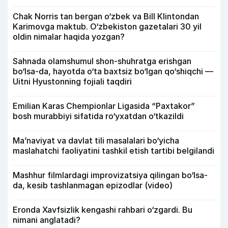
Chak Norris tan bergan o‘zbek va Bill Klintondan
Karimovga maktub. O‘zbekiston gazetalari 30 yil
oldin nimalar haqida yozgan?
Sahnada olamshumul shon-shuhratga erishgan
bo‘lsa-da, hayotda o‘ta baxtsiz bo‘lgan qo‘shiqchi —
Uitni Hyustonning fojiali taqdiri
Emilian Karas Chempionlar Ligasida “Paxtakor”
bosh murabbiyi sifatida ro‘yxatdan o‘tkazildi
Ma’naviyat va davlat tili masalalari bo‘yicha
maslahatchi faoliyatini tashkil etish tartibi belgilandi
Mashhur filmlardagi improvizatsiya qilingan bo‘lsa-
da, kesib tashlanmagan epizodlar (video)
Eronda Xavfsizlik kengashi rahbari o‘zgardi. Bu
nimani anglatadi?