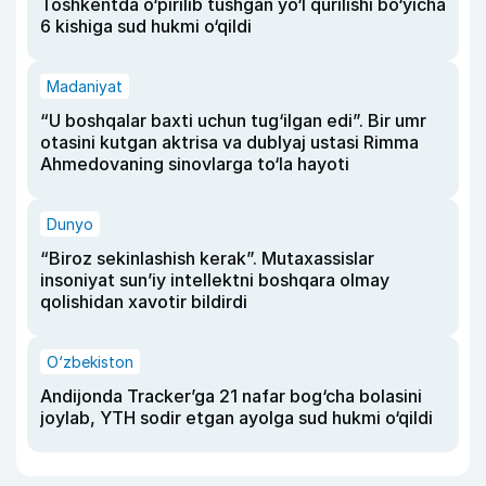
Toshkentda o‘pirilib tushgan yo‘l qurilishi bo‘yicha
6 kishiga sud hukmi o‘qildi
Madaniyat
“U boshqalar baxti uchun tug‘ilgan edi”. Bir umr
otasini kutgan aktrisa va dublyaj ustasi Rimma
Ahmedovaning sinovlarga to‘la hayoti
Dunyo
“Biroz sekinlashish kerak”. Mutaxassislar
insoniyat sun’iy intellektni boshqara olmay
qolishidan xavotir bildirdi
O‘zbekiston
Andijonda Tracker’ga 21 nafar bog‘cha bolasini
joylab, YTH sodir etgan ayolga sud hukmi o‘qildi