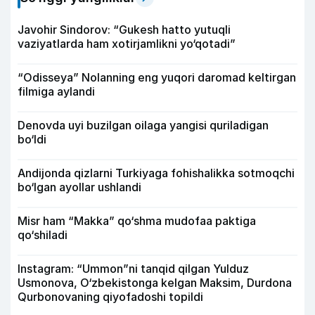
Javohir Sindorov: “Gukesh hatto yutuqli
vaziyatlarda ham xotirjamlikni yo‘qotadi”
“Odisseya” Nolanning eng yuqori daromad keltirgan
filmiga aylandi
Denovda uyi buzilgan oilaga yangisi quriladigan
bo‘ldi
Andijonda qizlarni Turkiyaga fohishalikka sotmoqchi
bo‘lgan ayollar ushlandi
Misr ham “Makka” qo‘shma mudofaa paktiga
qo‘shiladi
Instagram: “Ummon”ni tanqid qilgan Yulduz
Usmonova, O‘zbekistonga kelgan Maksim, Durdona
Qurbonovaning qiyofadoshi topildi