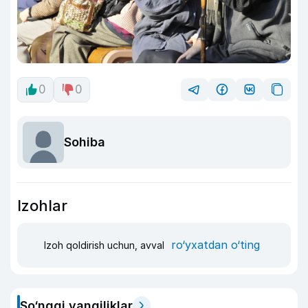
0
0
Sohiba
Izohlar
ro‘yxatdan o‘ting
Izoh qoldirish uchun, avval
So‘nggi yangiliklar