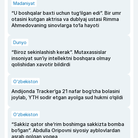
Madaniyat
“U boshqalar baxti uchun tug‘ilgan edi”. Bir umr
otasini kutgan aktrisa va dublyaj ustasi Rimma
Ahmedovaning sinovlarga to‘la hayoti
Dunyo
“Biroz sekinlashish kerak”. Mutaxassislar
insoniyat sun’iy intellektni boshqara olmay
qolishidan xavotir bildirdi
O‘zbekiston
Andijonda Tracker’ga 21 nafar bog‘cha bolasini
joylab, YTH sodir etgan ayolga sud hukmi o‘qildi
O‘zbekiston
“Sakkiz qator she’rim boshimga sakkizta bomba
bo‘lgan”. Abdulla Oripovni siyosiy ayblovlardan
asrab qolgan voqea