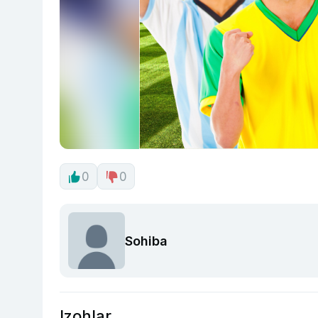
0
0
Sohiba
Izohlar