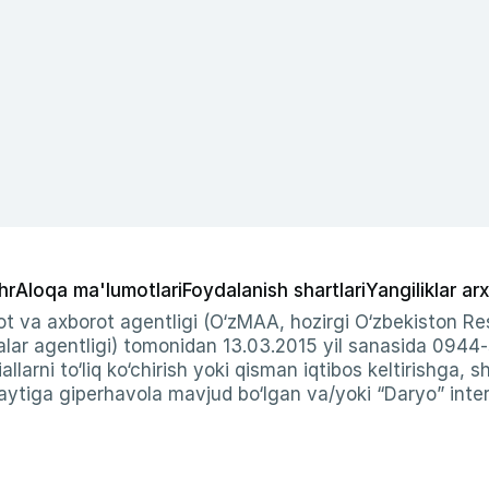
hr
Aloqa ma'lumotlari
Foydalanish shartlari
Yangiliklar arx
t va axborot agentligi (O‘zMAA, hozirgi O‘zbekiston Res
ar agentligi) tomonidan 13.03.2015 yil sanasida 0944
allarni to‘liq ko‘chirish yoki qisman iqtibos keltirishga, 
ytiga giperhavola mavjud bo‘lgan va/yoki “Daryo” intern