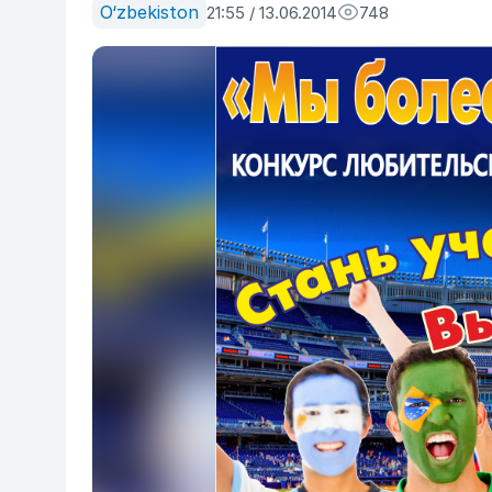
O‘zbekiston
21:55 / 13.06.2014
748