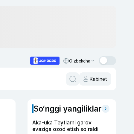
O‘zbekcha
Kabinet
So‘nggi yangiliklar
Aka-uka Teytlarni garov
evaziga ozod etish soʻraldi