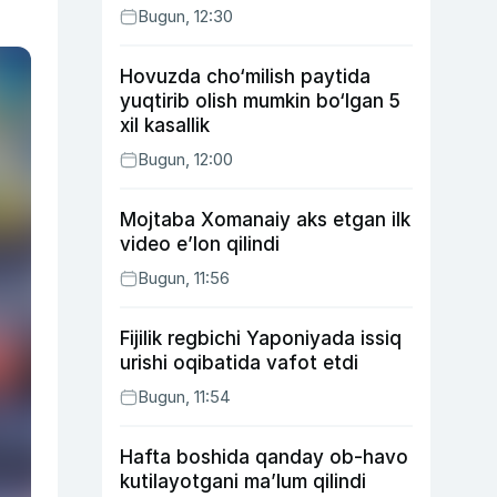
Bugun, 12:30
Hovuzda cho‘milish paytida
yuqtirib olish mumkin bo‘lgan 5
xil kasallik
Bugun, 12:00
Mojtaba Xomanaiy aks etgan ilk
video e’lon qilindi
Bugun, 11:56
Fijilik regbichi Yaponiyada issiq
urishi oqibatida vafot etdi
Bugun, 11:54
Hafta boshida qanday ob-havo
kutilayotgani ma’lum qilindi