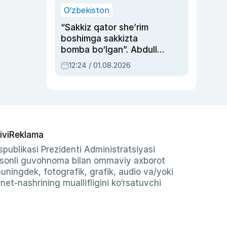
O‘zbekiston
“Sakkiz qator she’rim
boshimga sakkizta
bomba bo‘lgan”. Abdulla
Oripovni siyosiy
12:24 / 01.08.2026
ayblovlardan asrab
qolgan voqea
ivi
Reklama
publikasi Prezidenti Administratsiyasi
-sonli guvohnoma bilan ommaviy axborot
shuningdek, fotografik, grafik, audio va/yoki
et-nashrining muallifligini ko‘rsatuvchi