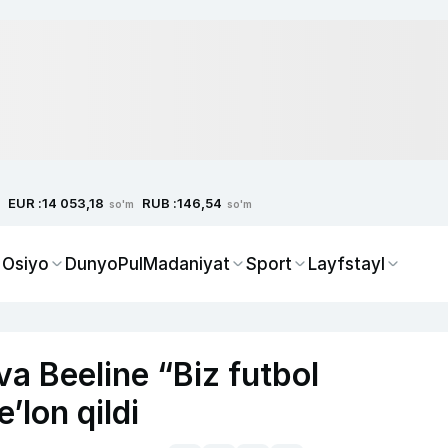
EUR :
RUB :
14 053,18
146,54
so'm
so'm
 Osiyo
Dunyo
Pul
Madaniyat
Sport
Layfstayl
va Beeline “Biz futbol
’lon qildi