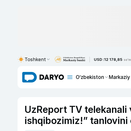
Toshkent
USD :
12 178,85
so'm
O‘zbekiston
Markaziy
UzReport TV telekanali 
ishqibozimiz!” tanlovini e