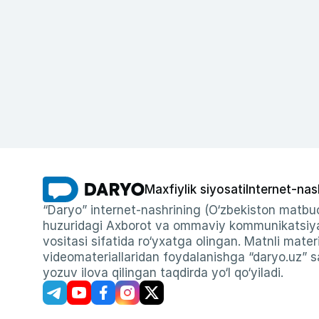
Maxfiylik siyosati
Internet-nas
“Daryo” internet-nashrining (O‘zbekiston matbuo
huzuridagi Axborot va ommaviy kommunikatsiyal
vositasi sifatida ro‘yxatga olingan. Matnli materi
videomateriallaridan foydalanishga “daryo.uz” sa
yozuv ilova qilingan taqdirda yo‘l qo‘yiladi.