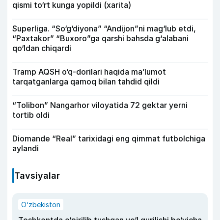
qismi to‘rt kunga yopildi (xarita)
Superliga. “So‘g‘diyona” “Andijon”ni mag‘lub etdi,
“Paxtakor” “Buxoro”ga qarshi bahsda g‘alabani
qo‘ldan chiqardi
Tramp AQSH o‘q-dorilari haqida ma’lumot
tarqatganlarga qamoq bilan tahdid qildi
“Tolibon” Nangarhor viloyatida 72 gektar yerni
tortib oldi
Diomande “Real” tarixidagi eng qimmat futbolchiga
aylandi
Tavsiyalar
O‘zbekiston