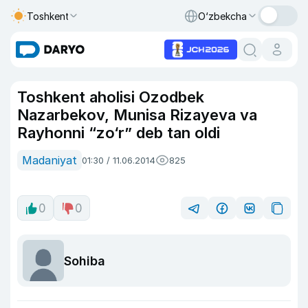
Toshkent
O‘zbekcha
Toshkent aholisi Ozodbek
Nazarbekov, Munisa Rizayeva va
Rayhonni “zo‘r” deb tan oldi
Madaniyat
01:30 / 11.06.2014
825
0
0
Sohiba