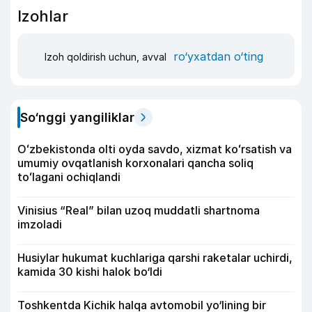
Izohlar
ro‘yxatdan o‘ting
Izoh qoldirish uchun, avval
So‘nggi yangiliklar
Oʻzbekistonda olti oyda savdo, xizmat koʻrsatish va
umumiy ovqatlanish korxonalari qancha soliq
toʻlagani ochiqlandi
Vinisius “Real” bilan uzoq muddatli shartnoma
imzoladi
Husiylar hukumat kuchlariga qarshi raketalar uchirdi,
kamida 30 kishi halok bo‘ldi
Toshkentda Kichik halqa avtomobil yo‘lining bir