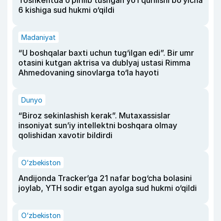
Toshkentda o‘pirilib tushgan yo‘l qurilishi bo‘yicha
6 kishiga sud hukmi o‘qildi
Madaniyat
“U boshqalar baxti uchun tug‘ilgan edi”. Bir umr
otasini kutgan aktrisa va dublyaj ustasi Rimma
Ahmedovaning sinovlarga to‘la hayoti
Dunyo
“Biroz sekinlashish kerak”. Mutaxassislar
insoniyat sun’iy intellektni boshqara olmay
qolishidan xavotir bildirdi
O‘zbekiston
Andijonda Tracker’ga 21 nafar bog‘cha bolasini
joylab, YTH sodir etgan ayolga sud hukmi o‘qildi
O‘zbekiston