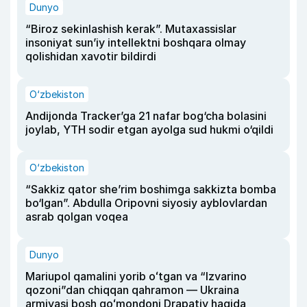
Dunyo
“Biroz sekinlashish kerak”. Mutaxassislar
insoniyat sun’iy intellektni boshqara olmay
qolishidan xavotir bildirdi
O‘zbekiston
Andijonda Tracker’ga 21 nafar bog‘cha bolasini
joylab, YTH sodir etgan ayolga sud hukmi o‘qildi
O‘zbekiston
“Sakkiz qator she’rim boshimga sakkizta bomba
bo‘lgan”. Abdulla Oripovni siyosiy ayblovlardan
asrab qolgan voqea
Dunyo
Mariupol qamalini yorib oʻtgan va “Izvarino
qozoni”dan chiqqan qahramon — Ukraina
armiyasi bosh qoʻmondoni Drapatiy haqida