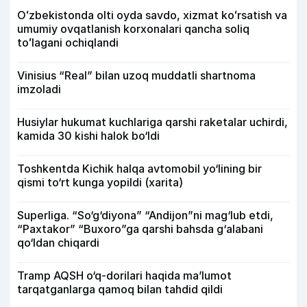
Oʻzbekistonda olti oyda savdo, xizmat koʻrsatish va
umumiy ovqatlanish korxonalari qancha soliq
toʻlagani ochiqlandi
Vinisius “Real” bilan uzoq muddatli shartnoma
imzoladi
Husiylar hukumat kuchlariga qarshi raketalar uchirdi,
kamida 30 kishi halok bo‘ldi
Toshkentda Kichik halqa avtomobil yo‘lining bir
qismi to‘rt kunga yopildi (xarita)
Superliga. “So‘g‘diyona” “Andijon”ni mag‘lub etdi,
“Paxtakor” “Buxoro”ga qarshi bahsda g‘alabani
qo‘ldan chiqardi
Tramp AQSH o‘q-dorilari haqida ma’lumot
tarqatganlarga qamoq bilan tahdid qildi