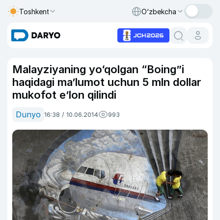
Toshkent
O‘zbekcha
Malayziyaning yo‘qolgan “Boing”i
haqidagi ma’lumot uchun 5 mln dollar
mukofot e’lon qilindi
Dunyo
16:38 / 10.06.2014
993