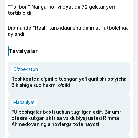
“Tolibon” Nangarhor viloyatida 72 gektar yerni
tortib oldi
Diomande “Real” tarixidagi eng qimmat futbolchiga
aylandi
Tavsiyalar
O‘zbekiston
Toshkentda o‘pirilib tushgan yo‘l qurilishi bo‘yicha
6 kishiga sud hukmi o‘qildi
Madaniyat
“U boshqalar baxti uchun tug‘ilgan edi”. Bir umr
otasini kutgan aktrisa va dublyaj ustasi Rimma
Ahmedovaning sinovlarga to‘la hayoti