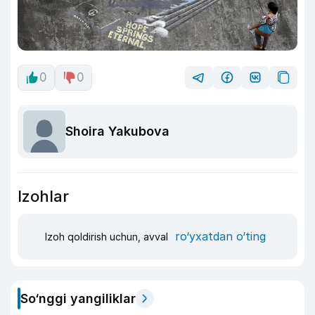
0
0
Shoira Yakubova
Izohlar
ro‘yxatdan o‘ting
Izoh qoldirish uchun, avval
So‘nggi yangiliklar