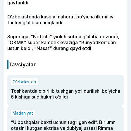
qaytarildi
O‘zbekistonda kasbiy mahorat bo‘yicha ilk milliy
tanlov g‘oliblari aniqlandi
Superliga. “Neftchi” yirik hisobda g‘alaba qozondi,
“OKMK” super kambek evaziga “Bunyodkor”dan
ustun keldi, “Nasaf” durang qayd etdi
Tavsiyalar
O‘zbekiston
Toshkentda o‘pirilib tushgan yo‘l qurilishi bo‘yicha
6 kishiga sud hukmi o‘qildi
Madaniyat
“U boshqalar baxti uchun tug‘ilgan edi”. Bir umr
otasini kutgan aktrisa va dublyaj ustasi Rimma