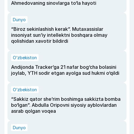
Ahmedovaning sinovlarga to‘la hayoti
Dunyo
“Biroz sekinlashish kerak”. Mutaxassislar
insoniyat sun’iy intellektni boshqara olmay
qolishidan xavotir bildirdi
O‘zbekiston
Andijonda Tracker’ga 21 nafar bog‘cha bolasini
joylab, YTH sodir etgan ayolga sud hukmi o‘qildi
O‘zbekiston
“Sakkiz qator she’rim boshimga sakkizta bomba
bo‘lgan”. Abdulla Oripovni siyosiy ayblovlardan
asrab qolgan voqea
Dunyo