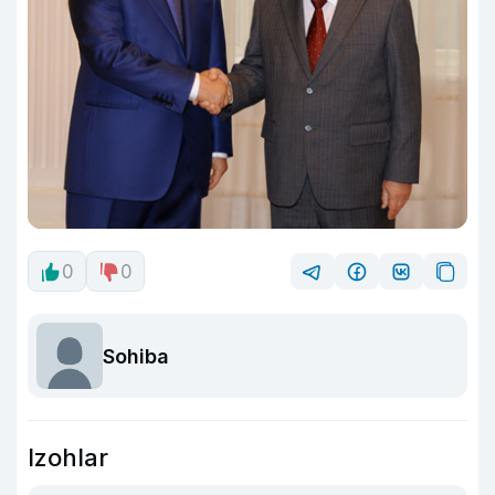
0
0
Sohiba
Izohlar