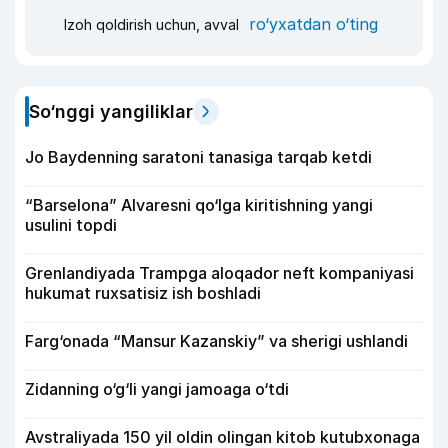
ro‘yxatdan o‘ting
Izoh qoldirish uchun, avval
So‘nggi yangiliklar
Jo Baydenning saratoni tanasiga tarqab ketdi
“Barselona” Alvaresni qo‘lga kiritishning yangi
usulini topdi
Grenlandiyada Trampga aloqador neft kompaniyasi
hukumat ruxsatisiz ish boshladi
Farg‘onada “Mansur Kazanskiy” va sherigi ushlandi
Zidanning o‘g‘li yangi jamoaga o‘tdi
Avstraliyada 150 yil oldin olingan kitob kutubxonaga