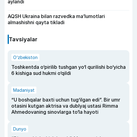
aylandi
AQSH Ukraina bilan razvedka ma’lumotlari
almashishni qayta tikladi
Tavsiyalar
O‘zbekiston
Toshkentda o‘pirilib tushgan yo‘l qurilishi bo‘yicha
6 kishiga sud hukmi o‘qildi
Madaniyat
“U boshqalar baxti uchun tug‘ilgan edi”. Bir umr
otasini kutgan aktrisa va dublyaj ustasi Rimma
Ahmedovaning sinovlarga to‘la hayoti
Dunyo