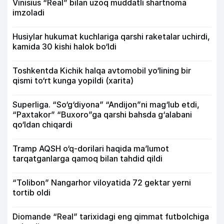
Vinisius “Real” bilan uzoq muddatli shartnoma
imzoladi
Husiylar hukumat kuchlariga qarshi raketalar uchirdi,
kamida 30 kishi halok bo‘ldi
Toshkentda Kichik halqa avtomobil yo‘lining bir
qismi to‘rt kunga yopildi (xarita)
Superliga. “So‘g‘diyona” “Andijon”ni mag‘lub etdi,
“Paxtakor” “Buxoro”ga qarshi bahsda g‘alabani
qo‘ldan chiqardi
Tramp AQSH o‘q-dorilari haqida ma’lumot
tarqatganlarga qamoq bilan tahdid qildi
“Tolibon” Nangarhor viloyatida 72 gektar yerni
tortib oldi
Diomande “Real” tarixidagi eng qimmat futbolchiga