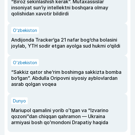
“Biroz sekinlashish kerak”. Mutaxassislar
insoniyat sun’iy intellektni boshqara olmay
qolishidan xavotir bildirdi
O‘zbekiston
Andijonda Tracker’ga 21 nafar bog‘cha bolasini
joylab, YTH sodir etgan ayolga sud hukmi o‘qildi
O‘zbekiston
“Sakkiz qator she’rim boshimga sakkizta bomba
bo‘lgan”. Abdulla Oripovni siyosiy ayblovlardan
asrab qolgan voqea
Dunyo
Mariupol qamalini yorib oʻtgan va “Izvarino
qozoni”dan chiqqan qahramon — Ukraina
armiyasi bosh qoʻmondoni Drapatiy haqida