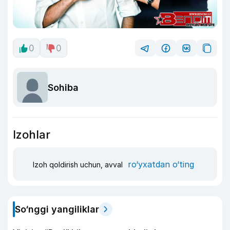
0
0
Sohiba
Izohlar
ro‘yxatdan o‘ting
Izoh qoldirish uchun, avval
So‘nggi yangiliklar