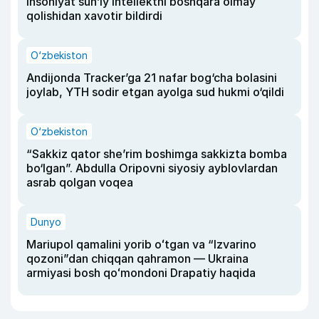
insoniyat sun’iy intellektni boshqara olmay
qolishidan xavotir bildirdi
O‘zbekiston
Andijonda Tracker’ga 21 nafar bog‘cha bolasini
joylab, YTH sodir etgan ayolga sud hukmi o‘qildi
O‘zbekiston
“Sakkiz qator she’rim boshimga sakkizta bomba
bo‘lgan”. Abdulla Oripovni siyosiy ayblovlardan
asrab qolgan voqea
Dunyo
Mariupol qamalini yorib oʻtgan va “Izvarino
qozoni”dan chiqqan qahramon — Ukraina
armiyasi bosh qoʻmondoni Drapatiy haqida