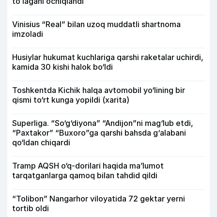
toʻlagani ochiqlandi
Vinisius “Real” bilan uzoq muddatli shartnoma
imzoladi
Husiylar hukumat kuchlariga qarshi raketalar uchirdi,
kamida 30 kishi halok bo‘ldi
Toshkentda Kichik halqa avtomobil yo‘lining bir
qismi to‘rt kunga yopildi (xarita)
Superliga. “So‘g‘diyona” “Andijon”ni mag‘lub etdi,
“Paxtakor” “Buxoro”ga qarshi bahsda g‘alabani
qo‘ldan chiqardi
Tramp AQSH o‘q-dorilari haqida ma’lumot
tarqatganlarga qamoq bilan tahdid qildi
“Tolibon” Nangarhor viloyatida 72 gektar yerni
tortib oldi