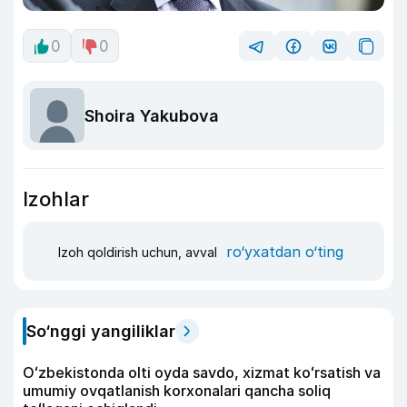
0
0
Shoira Yakubova
Izohlar
ro‘yxatdan o‘ting
Izoh qoldirish uchun, avval
So‘nggi yangiliklar
Oʻzbekistonda olti oyda savdo, xizmat koʻrsatish va
umumiy ovqatlanish korxonalari qancha soliq