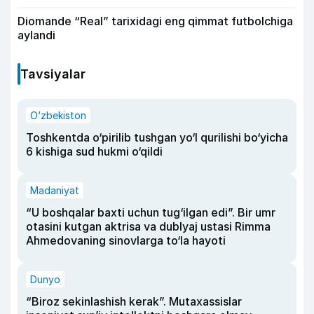
Diomande “Real” tarixidagi eng qimmat futbolchiga
aylandi
Tavsiyalar
O‘zbekiston
Toshkentda o‘pirilib tushgan yo‘l qurilishi bo‘yicha
6 kishiga sud hukmi o‘qildi
Madaniyat
“U boshqalar baxti uchun tug‘ilgan edi”. Bir umr
otasini kutgan aktrisa va dublyaj ustasi Rimma
Ahmedovaning sinovlarga to‘la hayoti
Dunyo
“Biroz sekinlashish kerak”. Mutaxassislar