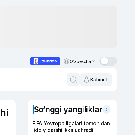
O‘zbekcha
Kabinet
So‘nggi yangiliklar
hi
FIFA Yevropa ligalari tomonidan
jiddiy qarshilikka uchradi