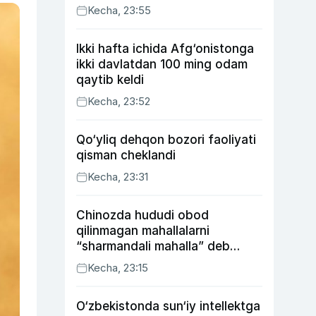
Kecha, 23:55
Ikki hafta ichida Afg‘onistonga
ikki davlatdan 100 ming odam
qaytib keldi
Kecha, 23:52
Qo‘yliq dehqon bozori faoliyati
qisman cheklandi
Kecha, 23:31
Chinozda hududi obod
qilinmagan mahallalarni
“sharmandali mahalla” deb
belgilash boshlandi
Kecha, 23:15
O‘zbekistonda sun‘iy intellektga