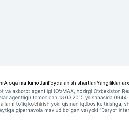
hr
Aloqa ma'lumotlari
Foydalanish shartlari
Yangiliklar arx
t va axborot agentligi (O‘zMAA, hozirgi O‘zbekiston Res
ar agentligi) tomonidan 13.03.2015 yil sanasida 0944
allarni to‘liq ko‘chirish yoki qisman iqtibos keltirishga, 
ytiga giperhavola mavjud bo‘lgan va/yoki “Daryo” intern