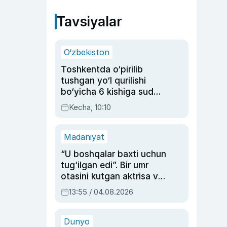
Tavsiyalar
O‘zbekiston
Toshkentda o‘pirilib
tushgan yo‘l qurilishi
bo‘yicha 6 kishiga sud
hukmi o‘qildi
Kecha, 10:10
Madaniyat
“U boshqalar baxti uchun
tug‘ilgan edi”. Bir umr
otasini kutgan aktrisa va
dublyaj ustasi Rimma
13:55 / 04.08.2026
Ahmedovaning
sinovlarga to‘la hayoti
Dunyo