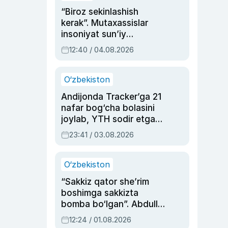
“Biroz sekinlashish
kerak”. Mutaxassislar
insoniyat sun’iy
intellektni boshqara
12:40 / 04.08.2026
olmay qolishidan xavotir
bildirdi
O‘zbekiston
Andijonda Tracker’ga 21
nafar bog‘cha bolasini
joylab, YTH sodir etgan
ayolga sud hukmi o‘qildi
23:41 / 03.08.2026
O‘zbekiston
“Sakkiz qator she’rim
boshimga sakkizta
bomba bo‘lgan”. Abdulla
Oripovni siyosiy
12:24 / 01.08.2026
ayblovlardan asrab