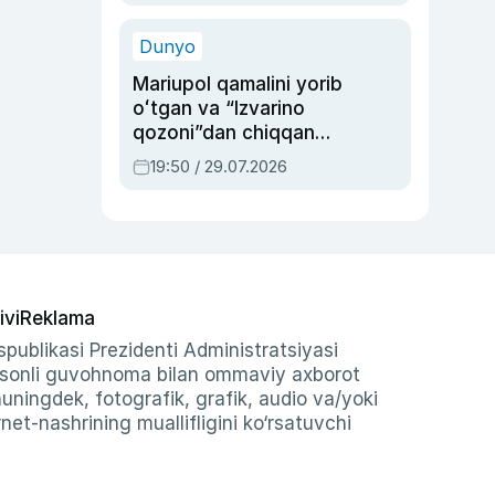
qolgan voqea
Dunyo
Mariupol qamalini yorib
oʻtgan va “Izvarino
qozoni”dan chiqqan
qahramon — Ukraina
19:50 / 29.07.2026
armiyasi bosh
qoʻmondoni Drapatiy
haqida
ivi
Reklama
publikasi Prezidenti Administratsiyasi
-sonli guvohnoma bilan ommaviy axborot
shuningdek, fotografik, grafik, audio va/yoki
et-nashrining muallifligini ko‘rsatuvchi