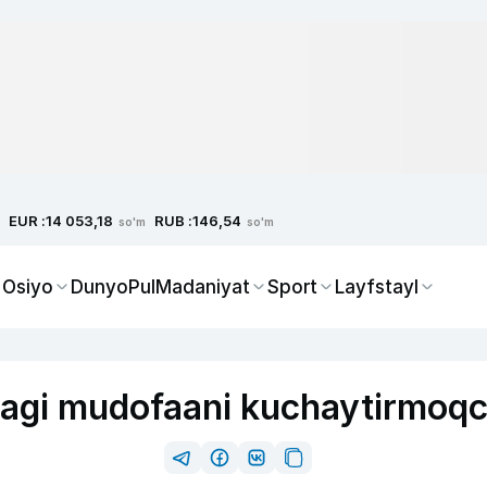
EUR :
RUB :
14 053,18
146,54
so'm
so'm
 Osiyo
Dunyo
Pul
Madaniyat
Sport
Layfstayl
agi mudofaani kuchaytirmoqc