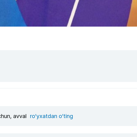
uchun, avval
ro‘yxatdan o‘ting