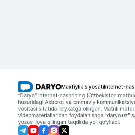
Maxfiylik siyosati
Internet-nas
“Daryo” internet-nashrining (O‘zbekiston matbuo
huzuridagi Axborot va ommaviy kommunikatsiyal
vositasi sifatida ro‘yxatga olingan. Matnli materi
videomateriallaridan foydalanishga “daryo.uz” sa
yozuv ilova qilingan taqdirda yo‘l qo‘yiladi.