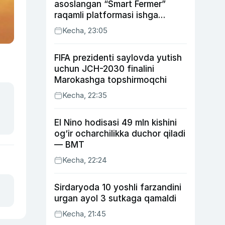
asoslangan “Smart Fermer”
raqamli platformasi ishga
tushiriladi
Kecha, 23:05
FIFA prezidenti saylovda yutish
uchun JCH-2030 finalini
Marokashga topshirmoqchi
Kecha, 22:35
El Nino hodisasi 49 mln kishini
og‘ir ocharchilikka duchor qiladi
— BMT
Kecha, 22:24
Sirdaryoda 10 yoshli farzandini
urgan ayol 3 sutkaga qamaldi
Kecha, 21:45