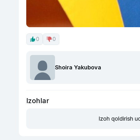
0
0
Shoira Yakubova
Izohlar
Izoh qoldirish 