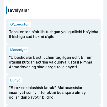
Tavsiyalar
O‘zbekiston
Toshkentda o‘pirilib tushgan yo‘l qurilishi bo‘yicha
6 kishiga sud hukmi o‘qildi
Madaniyat
“U boshqalar baxti uchun tug‘ilgan edi”. Bir umr
otasini kutgan aktrisa va dublyaj ustasi Rimma
Ahmedovaning sinovlarga to‘la hayoti
Dunyo
“Biroz sekinlashish kerak”. Mutaxassislar
insoniyat sun’iy intellektni boshqara olmay
qolishidan xavotir bildirdi