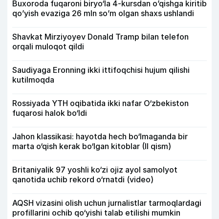
Buxoroda fuqaroni biryo‘la 4-kursdan o’qishga kiritib
qo’yish evaziga 26 mln so’m olgan shaxs ushlandi
Shavkat Mirziyoyev Donald Tramp bilan telefon
orqali muloqot qildi
Saudiyaga Eronning ikki ittifoqchisi hujum qilishi
kutilmoqda
Rossiyada YTH oqibatida ikki nafar O‘zbekiston
fuqarosi halok bo‘ldi
Jahon klassikasi: hayotda hech bo‘lmaganda bir
marta o‘qish kerak bo‘lgan kitoblar (II qism)
Britaniyalik 97 yoshli ko‘zi ojiz ayol samolyot
qanotida uchib rekord o‘rnatdi (video)
AQSH vizasini olish uchun jurnalistlar tarmoqlardagi
profillarini ochib qo‘yishi talab etilishi mumkin