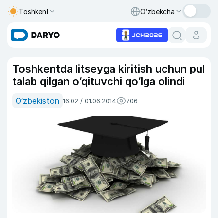
Toshkent
O‘zbekcha
Toshkentda litseyga kiritish uchun pul
talab qilgan o‘qituvchi qo‘lga olindi
O‘zbekiston
16:02 / 01.06.2014
706