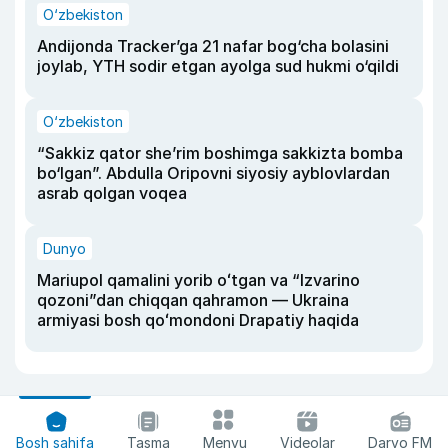
O‘zbekiston
Andijonda Tracker’ga 21 nafar bog‘cha bolasini
joylab, YTH sodir etgan ayolga sud hukmi o‘qildi
O‘zbekiston
“Sakkiz qator she’rim boshimga sakkizta bomba
bo‘lgan”. Abdulla Oripovni siyosiy ayblovlardan
asrab qolgan voqea
Dunyo
Mariupol qamalini yorib oʻtgan va “Izvarino
qozoni”dan chiqqan qahramon — Ukraina
armiyasi bosh qoʻmondoni Drapatiy haqida
Bosh sahifa
Tasma
Menyu
Videolar
Daryo FM