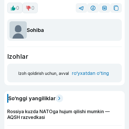
0
0
Sohiba
Izohlar
ro‘yxatdan o‘ting
Izoh qoldirish uchun, avval
So‘nggi yangiliklar
Rossiya kuzda NATOga hujum qilishi mumkin —
AQSH razvedkasi