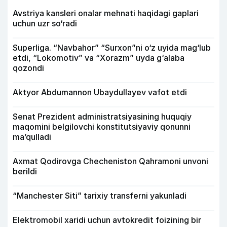
Avstriya kansleri onalar mehnati haqidagi gaplari
uchun uzr so‘radi
Superliga. “Navbahor” “Surxon”ni o‘z uyida mag‘lub
etdi, “Lokomotiv” va “Xorazm” uyda g‘alaba
qozondi
Aktyor Abdu­mannon Ubaydullayev vafot etdi
Senat Prezident administratsiyasining huquqiy
maqomini belgilovchi konstitutsiyaviy qonunni
ma’qulladi
Axmat Qodirovga Checheniston Qahramoni unvoni
berildi
“Manchester Siti” tarixiy transferni yakunladi
Elektromobil xaridi uchun avtokredit foizining bir