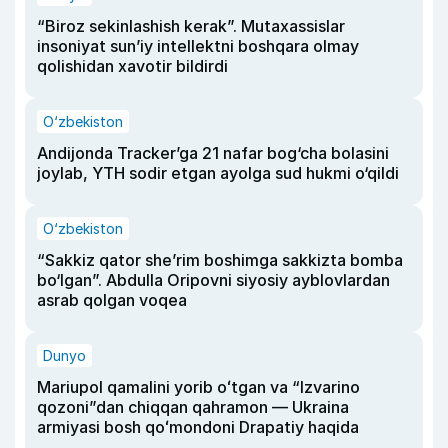
“Biroz sekinlashish kerak”. Mutaxassislar
insoniyat sun’iy intellektni boshqara olmay
qolishidan xavotir bildirdi
O‘zbekiston
Andijonda Tracker’ga 21 nafar bog‘cha bolasini
joylab, YTH sodir etgan ayolga sud hukmi o‘qildi
O‘zbekiston
“Sakkiz qator she’rim boshimga sakkizta bomba
bo‘lgan”. Abdulla Oripovni siyosiy ayblovlardan
asrab qolgan voqea
Dunyo
Mariupol qamalini yorib oʻtgan va “Izvarino
qozoni”dan chiqqan qahramon — Ukraina
armiyasi bosh qoʻmondoni Drapatiy haqida