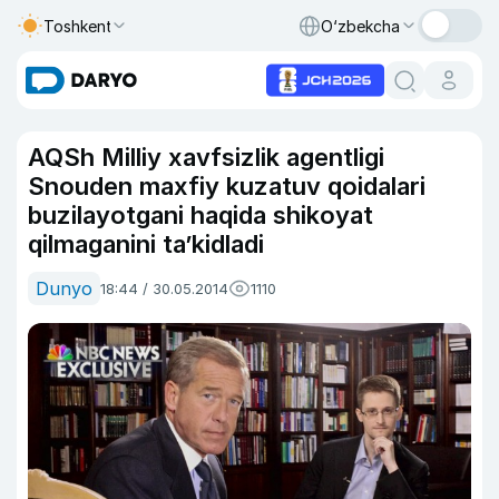
Toshkent
O‘zbekcha
AQSh Milliy xavfsizlik agentligi
Snouden maxfiy kuzatuv qoidalari
buzilayotgani haqida shikoyat
qilmaganini ta’kidladi
Dunyo
18:44 / 30.05.2014
1110