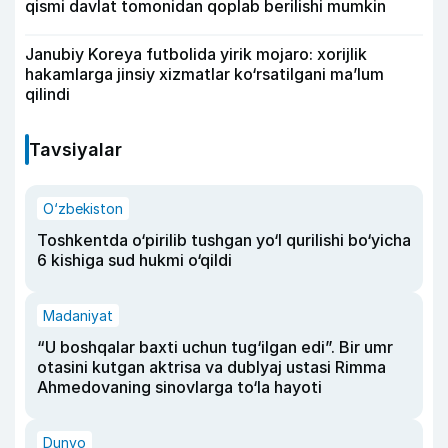
qismi davlat tomonidan qoplab berilishi mumkin
Janubiy Koreya futbolida yirik mojaro: xorijlik
hakamlarga jinsiy xizmatlar ko‘rsatilgani ma’lum
qilindi
Tavsiyalar
O‘zbekiston
Toshkentda o‘pirilib tushgan yo‘l qurilishi bo‘yicha
6 kishiga sud hukmi o‘qildi
Madaniyat
“U boshqalar baxti uchun tug‘ilgan edi”. Bir umr
otasini kutgan aktrisa va dublyaj ustasi Rimma
Ahmedovaning sinovlarga to‘la hayoti
Dunyo