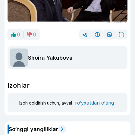
0
0
Shoira Yakubova
Izohlar
ro‘yxatdan o‘ting
Izoh qoldirish uchun, avval
So‘nggi yangiliklar