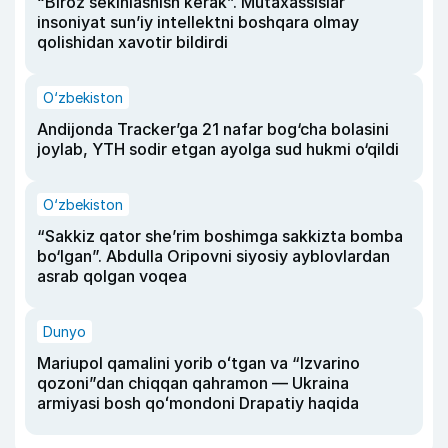
“Biroz sekinlashish kerak”. Mutaxassislar
insoniyat sun’iy intellektni boshqara olmay
qolishidan xavotir bildirdi
O‘zbekiston
Andijonda Tracker’ga 21 nafar bog‘cha bolasini
joylab, YTH sodir etgan ayolga sud hukmi o‘qildi
O‘zbekiston
“Sakkiz qator she’rim boshimga sakkizta bomba
bo‘lgan”. Abdulla Oripovni siyosiy ayblovlardan
asrab qolgan voqea
Dunyo
Mariupol qamalini yorib oʻtgan va “Izvarino
qozoni”dan chiqqan qahramon — Ukraina
armiyasi bosh qoʻmondoni Drapatiy haqida