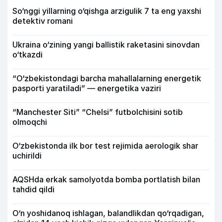
So‘nggi yillarning o‘qishga arzigulik 7 ta eng yaxshi
detektiv romani
Ukraina o‘zining yangi ballistik raketasini sinovdan
o‘tkazdi
“O‘zbekistondagi barcha mahallalarning energetik
pasporti yaratiladi” — energetika vaziri
“Manchester Siti” “Chelsi” futbolchisini sotib
olmoqchi
O‘zbekistonda ilk bor test rejimida aerologik shar
uchirildi
AQSHda erkak samolyotda bomba portlatish bilan
tahdid qildi
O‘n yoshidanoq ishlagan, balandlikdan qo‘rqadigan,