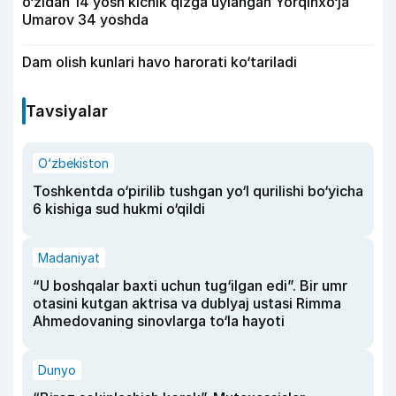
o‘zidan 14 yosh kichik qizga uylangan Yorqinxo‘ja
Umarov 34 yoshda
Dam olish kunlari havo harorati ko‘tariladi
Tavsiyalar
O‘zbekiston
Toshkentda o‘pirilib tushgan yo‘l qurilishi bo‘yicha
6 kishiga sud hukmi o‘qildi
Madaniyat
“U boshqalar baxti uchun tug‘ilgan edi”. Bir umr
otasini kutgan aktrisa va dublyaj ustasi Rimma
Ahmedovaning sinovlarga to‘la hayoti
Dunyo