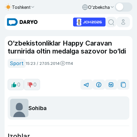
Toshkent
O‘zbekcha
O‘zbekistonliklar Happy Caravan
turnirida oltin medalga sazovor bo‘ldi
Sport
15:23 / 27.05.2014
1114
0
0
Sohiba
Izohlar