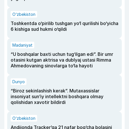
O‘zbekiston
Toshkentda o‘pirilib tushgan yo‘l qurilishi bo‘yicha
6 kishiga sud hukmi o‘qildi
Madaniyat
“U boshqalar baxti uchun tug‘ilgan edi”. Bir umr
otasini kutgan aktrisa va dublyaj ustasi Rimma
Ahmedovaning sinovlarga to‘la hayoti
Dunyo
“Biroz sekinlashish kerak”. Mutaxassislar
insoniyat sun’iy intellektni boshqara olmay
qolishidan xavotir bildirdi
O‘zbekiston
Andijonda Tracker’ga 21 nafar bog‘cha bolasini