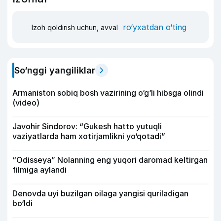
ro‘yxatdan o‘ting
Izoh qoldirish uchun, avval
So‘nggi yangiliklar
Armaniston sobiq bosh vazirining o‘g‘li hibsga olindi
(video)
Javohir Sindorov: “Gukesh hatto yutuqli
vaziyatlarda ham xotirjamlikni yo‘qotadi”
“Odisseya” Nolanning eng yuqori daromad keltirgan
filmiga aylandi
Denovda uyi buzilgan oilaga yangisi quriladigan
bo‘ldi