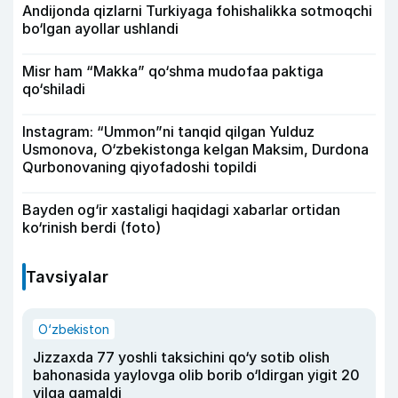
Andijonda qizlarni Turkiyaga fohishalikka sotmoqchi
bo‘lgan ayollar ushlandi
Misr ham “Makka” qo‘shma mudofaa paktiga
qo‘shiladi
Instagram: “Ummon”ni tanqid qilgan Yulduz
Usmonova, O‘zbekistonga kelgan Maksim, Durdona
Qurbonovaning qiyofadoshi topildi
Bayden og‘ir xastaligi haqidagi xabarlar ortidan
ko‘rinish berdi (foto)
Tavsiyalar
O‘zbekiston
Jizzaxda 77 yoshli taksichini qo‘y sotib olish
bahonasida yaylovga olib borib o‘ldirgan yigit 20
yilga qamaldi