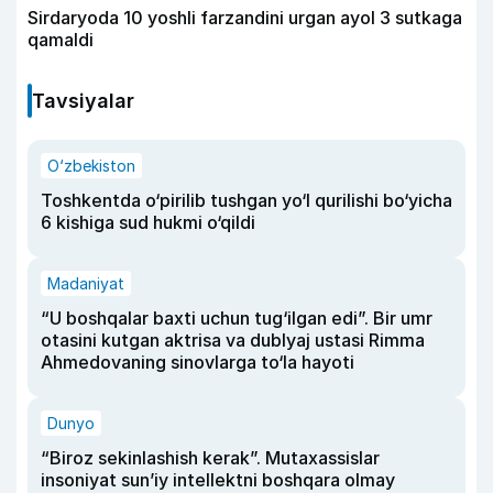
Sirdaryoda 10 yoshli farzandini urgan ayol 3 sutkaga
qamaldi
Tavsiyalar
O‘zbekiston
Toshkentda o‘pirilib tushgan yo‘l qurilishi bo‘yicha
6 kishiga sud hukmi o‘qildi
Madaniyat
“U boshqalar baxti uchun tug‘ilgan edi”. Bir umr
otasini kutgan aktrisa va dublyaj ustasi Rimma
Ahmedovaning sinovlarga to‘la hayoti
Dunyo
“Biroz sekinlashish kerak”. Mutaxassislar
insoniyat sun’iy intellektni boshqara olmay