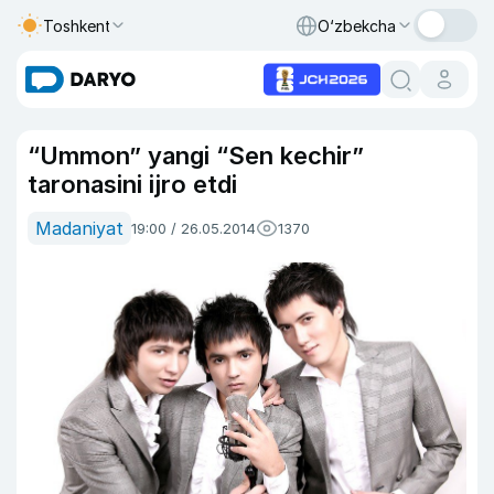
Toshkent
O‘zbekcha
“Ummon” yangi “Sen kechir”
taronasini ijro etdi
Madaniyat
19:00 / 26.05.2014
1370