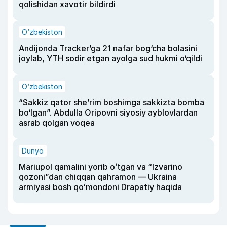
qolishidan xavotir bildirdi
O‘zbekiston
Andijonda Tracker’ga 21 nafar bog‘cha bolasini
joylab, YTH sodir etgan ayolga sud hukmi o‘qildi
O‘zbekiston
“Sakkiz qator she’rim boshimga sakkizta bomba
bo‘lgan”. Abdulla Oripovni siyosiy ayblovlardan
asrab qolgan voqea
Dunyo
Mariupol qamalini yorib oʻtgan va “Izvarino
qozoni”dan chiqqan qahramon — Ukraina
armiyasi bosh qoʻmondoni Drapatiy haqida