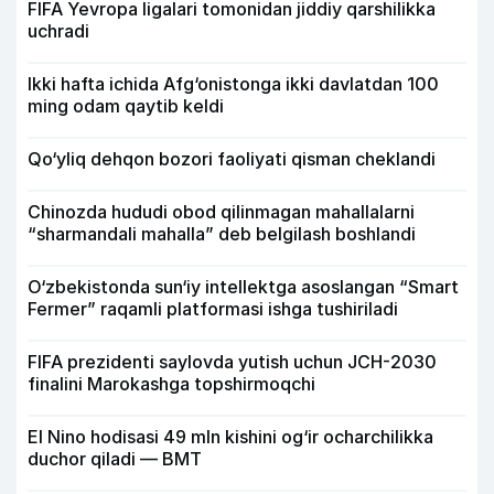
FIFA Yevropa ligalari tomonidan jiddiy qarshilikka
uchradi
Ikki hafta ichida Afg‘onistonga ikki davlatdan 100
ming odam qaytib keldi
Qo‘yliq dehqon bozori faoliyati qisman cheklandi
Chinozda hududi obod qilinmagan mahallalarni
“sharmandali mahalla” deb belgilash boshlandi
O‘zbekistonda sun‘iy intellektga asoslangan “Smart
Fermer” raqamli platformasi ishga tushiriladi
FIFA prezidenti saylovda yutish uchun JCH-2030
finalini Marokashga topshirmoqchi
El Nino hodisasi 49 mln kishini og‘ir ocharchilikka
duchor qiladi — BMT