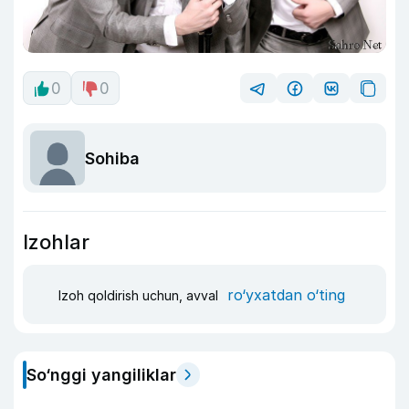
0
0
Sohiba
Izohlar
ro‘yxatdan o‘ting
Izoh qoldirish uchun, avval
So‘nggi yangiliklar