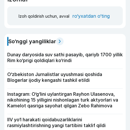
ro‘yxatdan o‘ting
Izoh qoldirish uchun, avval
So‘nggi yangiliklar
Dunay daryosida suv sathi pasayib, qariyb 1700 yillik
Rim ko‘prigi qoldiqlari ko‘rindi
O‘zbekiston Jurnalistlar uyushmasi qoshida
Blogerlar ijodiy kengashi tashkil etildi
Instagram: O‘g‘lini uylantirgan Rayhon Ulasenova,
nikohining 15 yilligini nishonlagan turk aktyorlari va
Kamelot qasriga sayohat qilgan Zebo Rahimova
IIV yo‘l harakati qoidabuzarliklarini
rasmiylashtirishning yangi tartibini taklif qildi