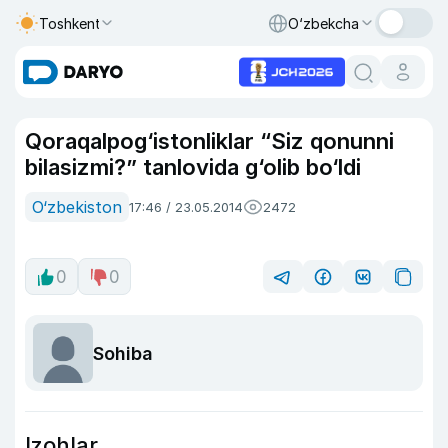
Toshkent
O‘zbekcha
Qoraqalpog‘istonliklar “Siz qonunni
bilasizmi?” tanlovida g‘olib bo‘ldi
O‘zbekiston
17:46 / 23.05.2014
2472
0
0
Sohiba
Izohlar