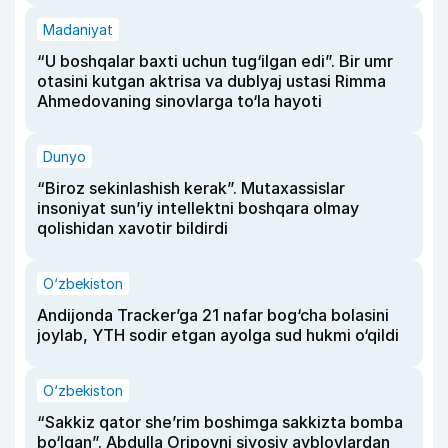
Madaniyat
“U boshqalar baxti uchun tug‘ilgan edi”. Bir umr
otasini kutgan aktrisa va dublyaj ustasi Rimma
Ahmedovaning sinovlarga to‘la hayoti
Dunyo
“Biroz sekinlashish kerak”. Mutaxassislar
insoniyat sun’iy intellektni boshqara olmay
qolishidan xavotir bildirdi
O‘zbekiston
Andijonda Tracker’ga 21 nafar bog‘cha bolasini
joylab, YTH sodir etgan ayolga sud hukmi o‘qildi
O‘zbekiston
“Sakkiz qator she’rim boshimga sakkizta bomba
bo‘lgan”. Abdulla Oripovni siyosiy ayblovlardan