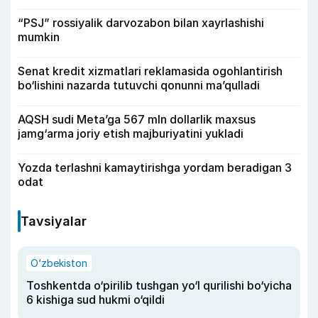
“PSJ” rossiyalik darvozabon bilan xayrlashishi
mumkin
Senat kredit xizmatlari reklamasida ogohlantirish
bo‘lishini nazarda tutuvchi qonunni ma’qulladi
AQSH sudi Meta’ga 567 mln dollarlik maxsus
jamg‘arma joriy etish majburiyatini yukladi
Yozda terlashni kamaytirishga yordam beradigan 3
odat
Tavsiyalar
O‘zbekiston
Toshkentda o‘pirilib tushgan yo‘l qurilishi bo‘yicha
6 kishiga sud hukmi o‘qildi