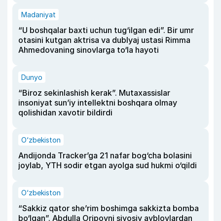
Madaniyat
“U boshqalar baxti uchun tug‘ilgan edi”. Bir umr
otasini kutgan aktrisa va dublyaj ustasi Rimma
Ahmedovaning sinovlarga to‘la hayoti
Dunyo
“Biroz sekinlashish kerak”. Mutaxassislar
insoniyat sun’iy intellektni boshqara olmay
qolishidan xavotir bildirdi
O‘zbekiston
Andijonda Tracker’ga 21 nafar bog‘cha bolasini
joylab, YTH sodir etgan ayolga sud hukmi o‘qildi
O‘zbekiston
“Sakkiz qator she’rim boshimga sakkizta bomba
bo‘lgan”. Abdulla Oripovni siyosiy ayblovlardan