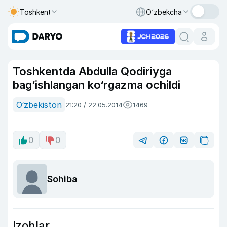
Toshkent
O‘zbekcha
Toshkentda Abdulla Qodiriyga
bag‘ishlangan ko‘rgazma ochildi
O‘zbekiston
21:20 / 22.05.2014
1469
0
0
Sohiba
Izohlar