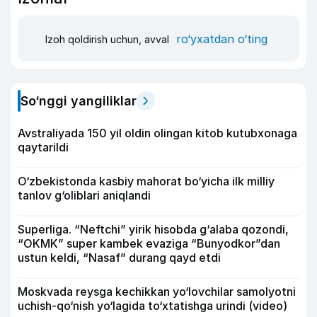
ro‘yxatdan o‘ting
Izoh qoldirish uchun, avval
So‘nggi yangiliklar
Avstraliyada 150 yil oldin olingan kitob kutubxonaga
qaytarildi
O‘zbekistonda kasbiy mahorat bo‘yicha ilk milliy
tanlov g‘oliblari aniqlandi
Superliga. “Neftchi” yirik hisobda g‘alaba qozondi,
“OKMK” super kambek evaziga “Bunyodkor”dan
ustun keldi, “Nasaf” durang qayd etdi
Moskvada reysga kechikkan yo‘lovchilar samolyotni
uchish-qo‘nish yo‘lagida to‘xtatishga urindi (video)