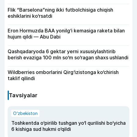
Flik “Barselona”ning ikki futbolchisiga chiqish
eshiklarini ko‘rsatdi
Eron Hormuzda BAA yonilg‘i kemasiga raketa bilan
hujum qildi — Abu Dabi
Qashqadaryoda 6 gektar yerni xususiylashtirib
berish evaziga 100 mln so‘m so‘ragan shaxs ushlandi
Wildberries omborlarini Qirg‘izistonga ko‘chirish
taklif qilindi
Tavsiyalar
O‘zbekiston
Toshkentda o‘pirilib tushgan yo‘l qurilishi bo‘yicha
6 kishiga sud hukmi o‘qildi