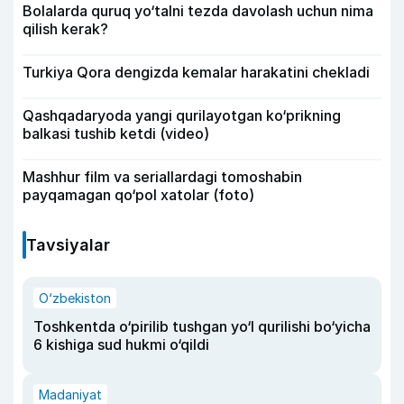
Bolalarda quruq yo‘talni tezda davolash uchun nima
qilish kerak?
Turkiya Qora dengizda kemalar harakatini chekladi
Qashqadaryoda yangi qurilayotgan ko‘prikning
balkasi tushib ketdi (video)
Mashhur film va seriallardagi tomoshabin
payqamagan qo‘pol xatolar (foto)
Tavsiyalar
O‘zbekiston
Toshkentda o‘pirilib tushgan yo‘l qurilishi bo‘yicha
6 kishiga sud hukmi o‘qildi
Madaniyat