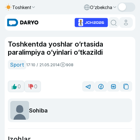
Toshkent
O‘zbekcha
Toshkentda yoshlar o‘rtasida
paralimpiya o‘yinlari o‘tkazildi
Sport
17:10 / 21.05.2014
908
0
0
Sohiba
Izohlar