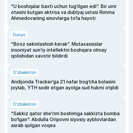
“U boshqalar baxti uchun tug‘ilgan edi”. Bir umr
otasini kutgan aktrisa va dublyaj ustasi Rimma
Ahmedovaning sinovlarga to‘la hayoti
Dunyo
“Biroz sekinlashish kerak”. Mutaxassislar
insoniyat sun’iy intellektni boshqara olmay
qolishidan xavotir bildirdi
O‘zbekiston
Andijonda Tracker’ga 21 nafar bog‘cha bolasini
joylab, YTH sodir etgan ayolga sud hukmi o‘qildi
O‘zbekiston
“Sakkiz qator she’rim boshimga sakkizta bomba
bo‘lgan”. Abdulla Oripovni siyosiy ayblovlardan
asrab qolgan voqea