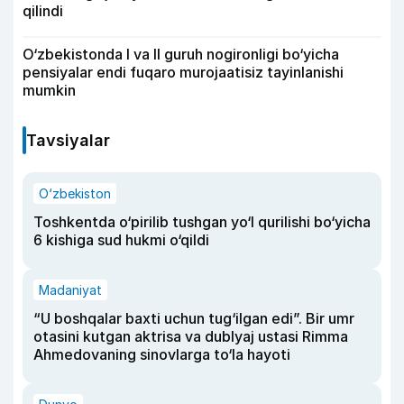
qilindi
O‘zbekistonda I va II guruh nogironligi bo‘yicha
pensiyalar endi fuqaro murojaatisiz tayinlanishi
mumkin
Tavsiyalar
O‘zbekiston
Toshkentda o‘pirilib tushgan yo‘l qurilishi bo‘yicha
6 kishiga sud hukmi o‘qildi
Madaniyat
“U boshqalar baxti uchun tug‘ilgan edi”. Bir umr
otasini kutgan aktrisa va dublyaj ustasi Rimma
Ahmedovaning sinovlarga to‘la hayoti