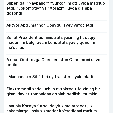
Superliga. “Navbahor” “Surxon”ni o‘z uyida mag‘lub
etdi, “Lokomotiv” va “Xorazm” uyda g‘alaba
qozondi
Aktyor Abdu­mannon Ubaydullayev vafot etdi
Senat Prezident administratsiyasining huquqiy
maqomini belgilovchi konstitutsiyaviy qonunni
ma’qulladi
Axmat Qodirovga Checheniston Qahramoni unvoni
berildi
“Manchester Siti” tarixiy transferni yakunladi
Elektromobil xaridi uchun avtokredit foizining bir
qismi davlat tomonidan qoplab berilishi mumkin
Janubiy Koreya futbolida yirik mojaro: xorijlik
hakamlarga jinsiy xizmatlar ko‘rsatilgani ma’lum