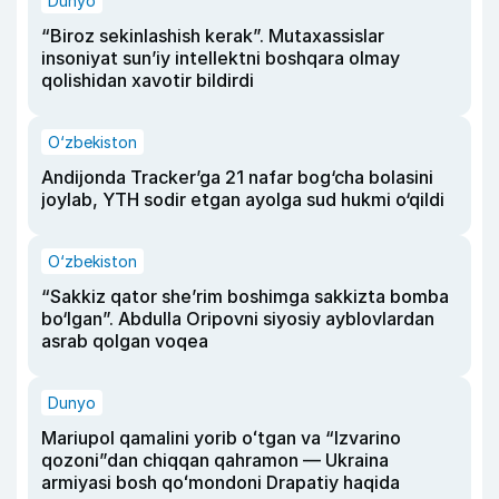
Dunyo
“Biroz sekinlashish kerak”. Mutaxassislar
insoniyat sun’iy intellektni boshqara olmay
qolishidan xavotir bildirdi
O‘zbekiston
Andijonda Tracker’ga 21 nafar bog‘cha bolasini
joylab, YTH sodir etgan ayolga sud hukmi o‘qildi
O‘zbekiston
“Sakkiz qator she’rim boshimga sakkizta bomba
bo‘lgan”. Abdulla Oripovni siyosiy ayblovlardan
asrab qolgan voqea
Dunyo
Mariupol qamalini yorib oʻtgan va “Izvarino
qozoni”dan chiqqan qahramon — Ukraina
armiyasi bosh qoʻmondoni Drapatiy haqida