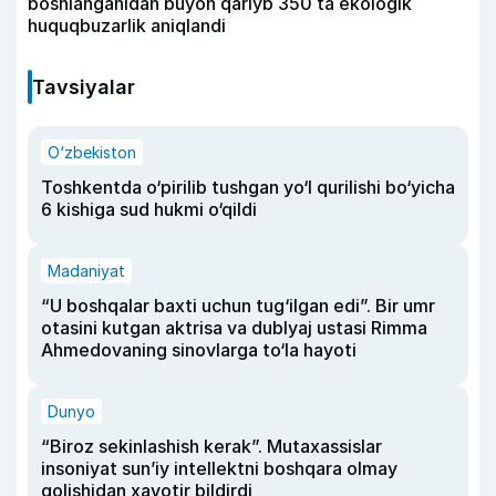
boshlanganidan buyon qariyb 350 ta ekologik
huquqbuzarlik aniqlandi
Tavsiyalar
O‘zbekiston
Toshkentda o‘pirilib tushgan yo‘l qurilishi bo‘yicha
6 kishiga sud hukmi o‘qildi
Madaniyat
“U boshqalar baxti uchun tug‘ilgan edi”. Bir umr
otasini kutgan aktrisa va dublyaj ustasi Rimma
Ahmedovaning sinovlarga to‘la hayoti
Dunyo
“Biroz sekinlashish kerak”. Mutaxassislar
insoniyat sun’iy intellektni boshqara olmay
qolishidan xavotir bildirdi