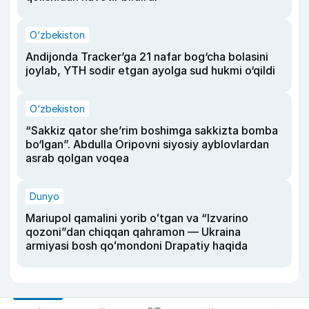
O‘zbekiston
Andijonda Tracker’ga 21 nafar bog‘cha bolasini
joylab, YTH sodir etgan ayolga sud hukmi o‘qildi
O‘zbekiston
“Sakkiz qator she’rim boshimga sakkizta bomba
bo‘lgan”. Abdulla Oripovni siyosiy ayblovlardan
asrab qolgan voqea
Dunyo
Mariupol qamalini yorib oʻtgan va “Izvarino
qozoni”dan chiqqan qahramon — Ukraina
armiyasi bosh qoʻmondoni Drapatiy haqida