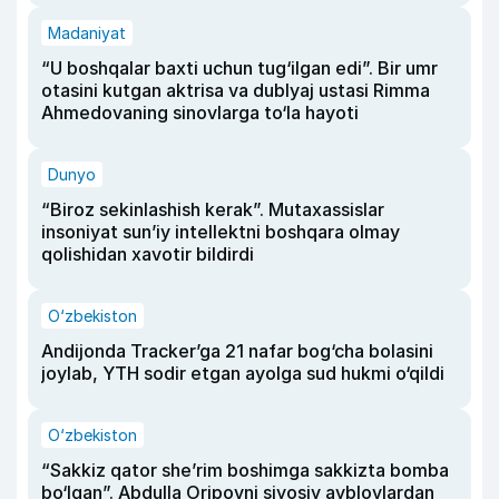
Madaniyat
“U boshqalar baxti uchun tug‘ilgan edi”. Bir umr
otasini kutgan aktrisa va dublyaj ustasi Rimma
Ahmedovaning sinovlarga to‘la hayoti
Dunyo
“Biroz sekinlashish kerak”. Mutaxassislar
insoniyat sun’iy intellektni boshqara olmay
qolishidan xavotir bildirdi
O‘zbekiston
Andijonda Tracker’ga 21 nafar bog‘cha bolasini
joylab, YTH sodir etgan ayolga sud hukmi o‘qildi
O‘zbekiston
“Sakkiz qator she’rim boshimga sakkizta bomba
bo‘lgan”. Abdulla Oripovni siyosiy ayblovlardan