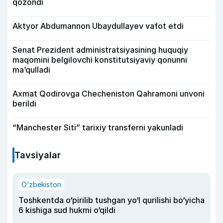
qozondi
Aktyor Abdu­mannon Ubaydullayev vafot etdi
Senat Prezident administratsiyasining huquqiy
maqomini belgilovchi konstitutsiyaviy qonunni
ma’qulladi
Axmat Qodirovga Checheniston Qahramoni unvoni
berildi
“Manchester Siti” tarixiy transferni yakunladi
Tavsiyalar
O‘zbekiston
Toshkentda o‘pirilib tushgan yo‘l qurilishi bo‘yicha
6 kishiga sud hukmi o‘qildi