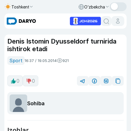
Toshkent
O‘zbekcha
Denis Istomin Dyusseldorf turnirida
ishtirok etadi
Sport
16:37 / 19.05.2014
921
0
0
Sohiba
Izohlar