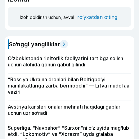
ro‘yxatdan o‘ting
Izoh qoldirish uchun, avval
So‘nggi yangiliklar
O‘zbekistonda rieltorlik faoliyatini tartibga solish
uchun alohida qonun qabul qilindi
“Rossiya Ukraina dronlari bilan Boltiqbo‘yi
mamlakatlariga zarba bermoqchi” — Litva mudofaa
vaziri
Avstriya kansleri onalar mehnati haqidagi gaplari
uchun uzr so‘radi
Superliga. “Navbahor” “Surxon”ni o‘z uyida mag‘lub
etdi, “Lokomotiv” va “Xorazm” uyda g‘alaba