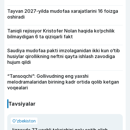
Tayvan 2027-yilda mudofaa xarajatlarini 16 foizga
oshiradi
Taniqli rejissyor Kristofer Nolan haqida ko‘pchilik
bilmaydigan 6 ta qiziqarli fakt
Saudiya mudofaa pakti imzolaganidan ikki kun o‘tib
husiylar qirollikning neftni qayta ishlash zavodiga
hujum qildi
“Tansoqchi”: Gollivudning eng yaxshi
melodramalaridan birining kadr ortida qolib ketgan
voqealari
Tavsiyalar
O‘zbekiston