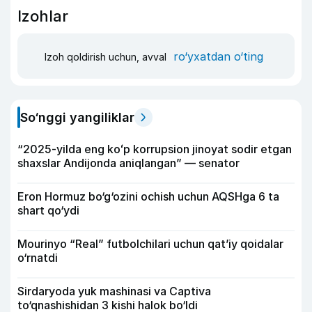
Izohlar
ro‘yxatdan o‘ting
Izoh qoldirish uchun, avval
So‘nggi yangiliklar
“2025-yilda eng koʻp korrupsion jinoyat sodir etgan
shaxslar Andijonda aniqlangan” — senator
Eron Hormuz bo‘g‘ozini ochish uchun AQSHga 6 ta
shart qo‘ydi
Mourinyo “Real” futbolchilari uchun qat’iy qoidalar
o‘rnatdi
Sirdaryoda yuk mashinasi va Captiva
to‘qnashishidan 3 kishi halok bo‘ldi