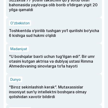
Jizzaxda 77 yoshli taksichini qo‘y sotib olish
bahonasida yaylovga olib borib o‘ldirgan yigit 20
yilga qamaldi
O‘zbekiston
Toshkentda o‘pirilib tushgan yo‘l qurilishi bo‘yicha
6 kishiga sud hukmi o‘qildi
Madaniyat
“U boshqalar baxti uchun tug‘ilgan edi”. Bir umr
otasini kutgan aktrisa va dublyaj ustasi Rimma
Ahmedovaning sinovlarga to‘la hayoti
Dunyo
“Biroz sekinlashish kerak”. Mutaxassislar
insoniyat sun’iy intellektni boshqara olmay
qolishidan xavotir bildirdi