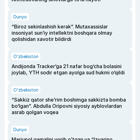
Dunyo
“Biroz sekinlashish kerak”. Mutaxassislar
insoniyat sun’iy intellektni boshqara olmay
qolishidan xavotir bildirdi
O‘zbekiston
Andijonda Tracker’ga 21 nafar bog‘cha bolasini
joylab, YTH sodir etgan ayolga sud hukmi o‘qildi
O‘zbekiston
“Sakkiz qator she’rim boshimga sakkizta bomba
bo‘lgan”. Abdulla Oripovni siyosiy ayblovlardan
asrab qolgan voqea
Dunyo
Mariupol qamalini yorib oʻtgan va “Izvarino