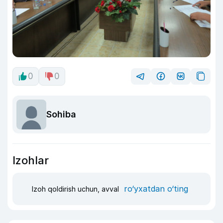
0
0
Sohiba
Izohlar
ro‘yxatdan o‘ting
Izoh qoldirish uchun, avval