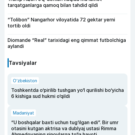
tarqatganlarga qamoq bilan tahdid qildi
“Tolibon” Nangarhor viloyatida 72 gektar yerni
tortib oldi
Diomande “Real” tarixidagi eng qimmat futbolchiga
aylandi
Tavsiyalar
O‘zbekiston
Toshkentda o‘pirilib tushgan yo‘l qurilishi bo‘yicha
6 kishiga sud hukmi o‘qildi
Madaniyat
“U boshqalar baxti uchun tug‘ilgan edi”. Bir umr
otasini kutgan aktrisa va dublyaj ustasi Rimma
Ahmedovaning sinovlarga to‘la hayoti