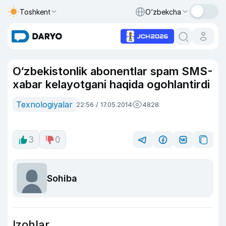
Toshkent
O‘zbekcha
O‘zbekistonlik abonentlar spam SMS-
xabar kelayotgani haqida ogohlantirdi
Texnologiyalar
22:56 / 17.05.2014
4828
3
0
Sohiba
Izohlar