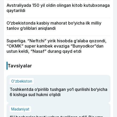
Avstraliyada 150 yil oldin olingan kitob kutubxonaga
qaytarildi
O‘zbekistonda kasbiy mahorat bo‘yicha ilk milliy
tanlov g‘oliblari aniqlandi
Superliga. “Neftchi” yirik hisobda g‘alaba qozondi,
“OKMK” super kambek evaziga “Bunyodkor”dan
ustun keldi, “Nasaf” durang qayd etdi
Tavsiyalar
O‘zbekiston
Toshkentda o‘pirilib tushgan yo‘l qurilishi bo‘yicha
6 kishiga sud hukmi o‘qildi
Madaniyat