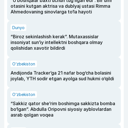
“U boshqalar baxti uchun tug‘ilgan edi”. Bir umr
otasini kutgan aktrisa va dublyaj ustasi Rimma
Ahmedovaning sinovlarga to‘la hayoti
Dunyo
“Biroz sekinlashish kerak”. Mutaxassislar
insoniyat sun’iy intellektni boshqara olmay
qolishidan xavotir bildirdi
O‘zbekiston
Andijonda Tracker’ga 21 nafar bog‘cha bolasini
joylab, YTH sodir etgan ayolga sud hukmi o‘qildi
O‘zbekiston
“Sakkiz qator she’rim boshimga sakkizta bomba
bo‘lgan”. Abdulla Oripovni siyosiy ayblovlardan
asrab qolgan voqea