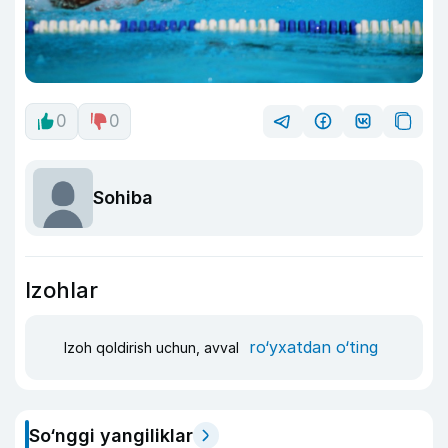
0
0
Sohiba
Izohlar
ro‘yxatdan o‘ting
Izoh qoldirish uchun, avval
So‘nggi yangiliklar