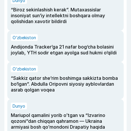
Dunyo
“Biroz sekinlashish kerak”. Mutaxassislar
insoniyat sun’iy intellektni boshqara olmay
qolishidan xavotir bildirdi
O‘zbekiston
Andijonda Tracker’ga 21 nafar bog‘cha bolasini
joylab, YTH sodir etgan ayolga sud hukmi o‘qildi
O‘zbekiston
“Sakkiz qator she’rim boshimga sakkizta bomba
bo‘lgan”. Abdulla Oripovni siyosiy ayblovlardan
asrab qolgan voqea
Dunyo
Mariupol qamalini yorib oʻtgan va “Izvarino
qozoni”dan chiqqan qahramon — Ukraina
armiyasi bosh qoʻmondoni Drapatiy haqida