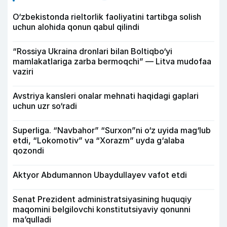
O‘zbekistonda rieltorlik faoliyatini tartibga solish
uchun alohida qonun qabul qilindi
“Rossiya Ukraina dronlari bilan Boltiqbo‘yi
mamlakatlariga zarba bermoqchi” — Litva mudofaa
vaziri
Avstriya kansleri onalar mehnati haqidagi gaplari
uchun uzr so‘radi
Superliga. “Navbahor” “Surxon”ni o‘z uyida mag‘lub
etdi, “Lokomotiv” va “Xorazm” uyda g‘alaba
qozondi
Aktyor Abdu­mannon Ubaydullayev vafot etdi
Senat Prezident administratsiyasining huquqiy
maqomini belgilovchi konstitutsiyaviy qonunni
ma’qulladi