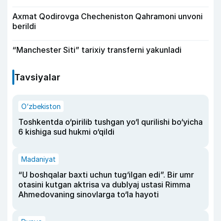
Axmat Qodirovga Checheniston Qahramoni unvoni
berildi
“Manchester Siti” tarixiy transferni yakunladi
Tavsiyalar
O‘zbekiston
Toshkentda o‘pirilib tushgan yo‘l qurilishi bo‘yicha
6 kishiga sud hukmi o‘qildi
Madaniyat
“U boshqalar baxti uchun tug‘ilgan edi”. Bir umr
otasini kutgan aktrisa va dublyaj ustasi Rimma
Ahmedovaning sinovlarga to‘la hayoti