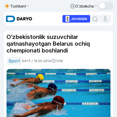
Toshkent
O‘zbekcha
O‘zbekistonlik suzuvchilar
qatnashayotgan Belarus ochiq
chempionati boshlandi
Sport
04:17 / 15.05.2014
1316