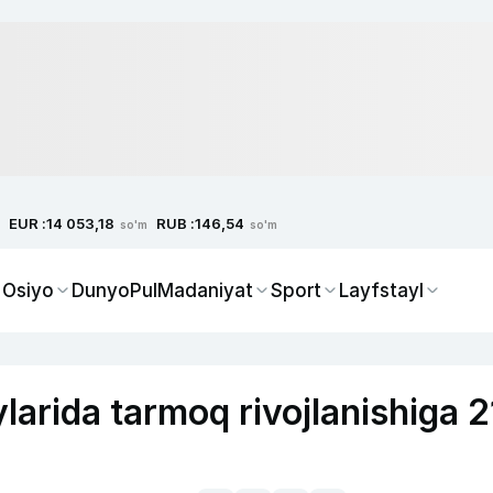
EUR :
RUB :
14 053,18
146,54
so'm
so'm
 Osiyo
Dunyo
Pul
Madaniyat
Sport
Layfstayl
arida tarmoq rivojlanishiga 2