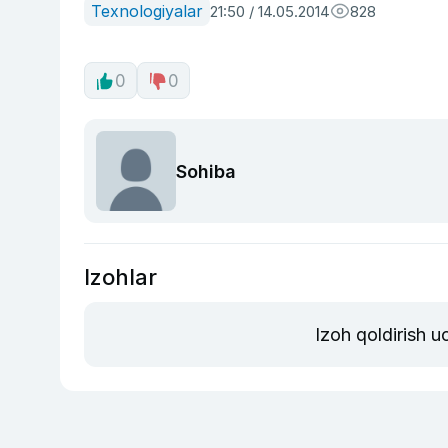
Texnologiyalar
21:50 / 14.05.2014
828
0
0
Sohiba
Izohlar
Izoh qoldirish 