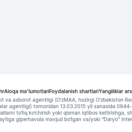
hr
Aloqa ma'lumotlari
Foydalanish shartlari
Yangiliklar arx
t va axborot agentligi (O‘zMAA, hozirgi O‘zbekiston Res
ar agentligi) tomonidan 13.03.2015 yil sanasida 0944
allarni to‘liq ko‘chirish yoki qisman iqtibos keltirishga, 
ytiga giperhavola mavjud bo‘lgan va/yoki “Daryo” intern