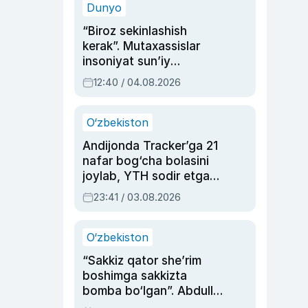
Dunyo
“Biroz sekinlashish
kerak”. Mutaxassislar
insoniyat sun’iy
intellektni boshqara
12:40 / 04.08.2026
olmay qolishidan xavotir
bildirdi
O‘zbekiston
Andijonda Tracker’ga 21
nafar bog‘cha bolasini
joylab, YTH sodir etgan
ayolga sud hukmi o‘qildi
23:41 / 03.08.2026
O‘zbekiston
“Sakkiz qator she’rim
boshimga sakkizta
bomba bo‘lgan”. Abdulla
Oripovni siyosiy