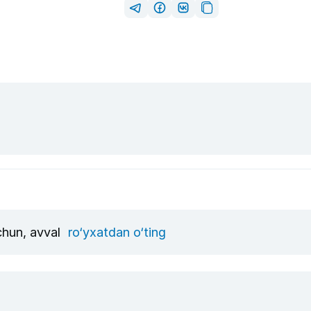
uchun, avval
ro‘yxatdan o‘ting