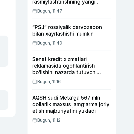
rasmiylashtirishning yangi
tartibini taklif qildi
Bugun, 11:47
“PSJ” rossiyalik darvozabon
bilan xayrlashishi mumkin
Bugun, 11:40
Senat kredit xizmatlari
reklamasida ogohlantirish
bo‘lishini nazarda tutuvchi
qonunni ma’qulladi
Bugun, 11:16
AQSH sudi Meta’ga 567 mln
dollarlik maxsus jamg‘arma joriy
etish majburiyatini yukladi
Bugun, 11:12