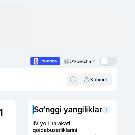
O‘zbekcha
Kabinet
So‘nggi yangiliklar
1
IIV yo‘l harakati
qoidabuzarliklarini