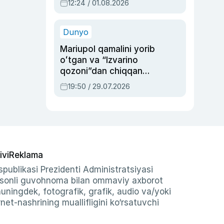
12:24 / 01.08.2026
ayblovlardan asrab
qolgan voqea
Dunyo
Mariupol qamalini yorib
oʻtgan va “Izvarino
qozoni”dan chiqqan
qahramon — Ukraina
19:50 / 29.07.2026
armiyasi bosh
qoʻmondoni Drapatiy
haqida
ivi
Reklama
publikasi Prezidenti Administratsiyasi
-sonli guvohnoma bilan ommaviy axborot
shuningdek, fotografik, grafik, audio va/yoki
et-nashrining muallifligini ko‘rsatuvchi