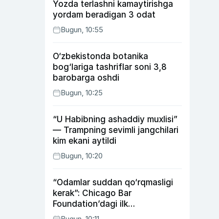
Yozda terlashni kamaytirishga
yordam beradigan 3 odat
Bugun, 10:55
O‘zbekistonda botanika
bog‘lariga tashriflar soni 3,8
barobarga oshdi
Bugun, 10:25
“U Habibning ashaddiy muxlisi”
— Trampning sevimli jangchilari
kim ekani aytildi
Bugun, 10:20
“Odamlar suddan qo‘rqmasligi
kerak”: Chicago Bar
Foundation’dagi ilk
o‘zbekistonlik Go‘zal
Bugun, 10:11