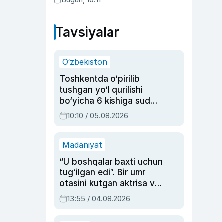
Abduaxatova
Tavsiyalar
O‘zbekiston
Toshkentda o‘pirilib
tushgan yo‘l qurilishi
bo‘yicha 6 kishiga sud
hukmi o‘qildi
10:10 / 05.08.2026
Madaniyat
“U boshqalar baxti uchun
tug‘ilgan edi”. Bir umr
otasini kutgan aktrisa va
dublyaj ustasi Rimma
13:55 / 04.08.2026
Ahmedovaning
sinovlarga to‘la hayoti