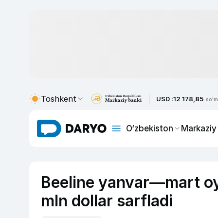
Toshkent
USD :
12 178,85
so'm
O‘zbekiston
Markaziy
Beeline yanvar—mart oyl
mln dollar sarfladi