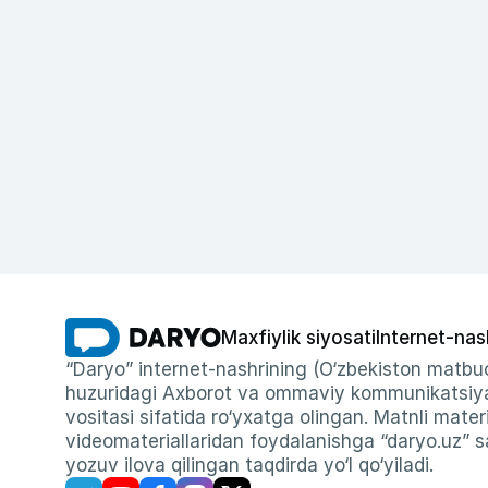
Maxfiylik siyosati
Internet-nas
“Daryo” internet-nashrining (O‘zbekiston matbuo
huzuridagi Axborot va ommaviy kommunikatsiyal
vositasi sifatida ro‘yxatga olingan. Matnli materi
videomateriallaridan foydalanishga “daryo.uz” sa
yozuv ilova qilingan taqdirda yo‘l qo‘yiladi.