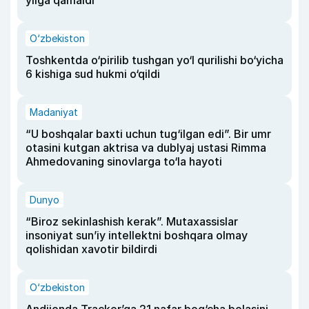
yilga qamaldi
O‘zbekiston
Toshkentda o‘pirilib tushgan yo‘l qurilishi bo‘yicha
6 kishiga sud hukmi o‘qildi
Madaniyat
“U boshqalar baxti uchun tug‘ilgan edi”. Bir umr
otasini kutgan aktrisa va dublyaj ustasi Rimma
Ahmedovaning sinovlarga to‘la hayoti
Dunyo
“Biroz sekinlashish kerak”. Mutaxassislar
insoniyat sun’iy intellektni boshqara olmay
qolishidan xavotir bildirdi
O‘zbekiston