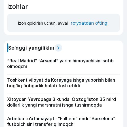
Izohlar
ro‘yxatdan o‘ting
Izoh qoldirish uchun, avval
So‘nggi yangiliklar
“Real Madrid” “Arsenal” yarim himoyachisini sotib
olmoqchi
Toshkent viloyatida Koreyaga ishga yuborish bilan
bog‘liq firibgarlik holati fosh etildi
Xitoydan Yevropaga 3 kunda: Qozog‘iston 35 mlrd
dollarlik yangi marshrutni ishga tushirmoqda
Arbeloa to‘xtamayapti: “Fulhem” endi “Barselona”
futbolchisini transfer qilmoqchi