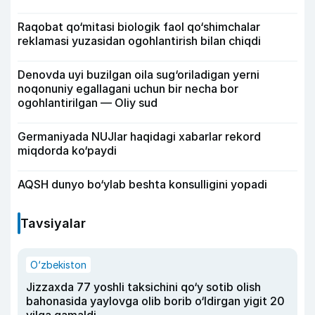
Raqobat qo‘mitasi biologik faol qo‘shimchalar
reklamasi yuzasidan ogohlantirish bilan chiqdi
Denovda uyi buzilgan oila sug‘oriladigan yerni
noqonuniy egallagani uchun bir necha bor
ogohlantirilgan — Oliy sud
Germaniyada NUJlar haqidagi xabarlar rekord
miqdorda ko‘paydi
AQSH dunyo bo‘ylab beshta konsulligini yopadi
Tavsiyalar
O‘zbekiston
Jizzaxda 77 yoshli taksichini qo‘y sotib olish
bahonasida yaylovga olib borib o‘ldirgan yigit 20