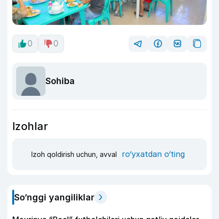
0
0
Sohiba
Izohlar
ro‘yxatdan o‘ting
Izoh qoldirish uchun, avval
So‘nggi yangiliklar