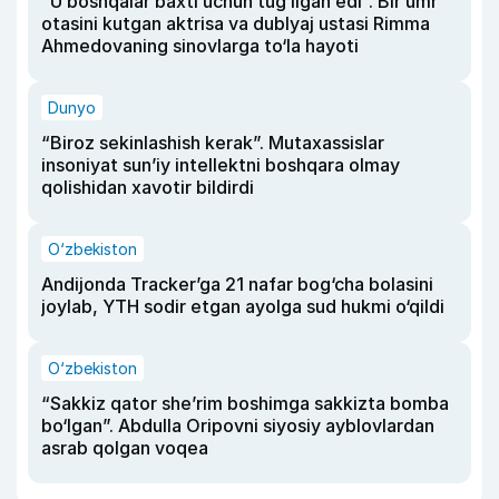
“U boshqalar baxti uchun tug‘ilgan edi”. Bir umr
otasini kutgan aktrisa va dublyaj ustasi Rimma
Ahmedovaning sinovlarga to‘la hayoti
Dunyo
“Biroz sekinlashish kerak”. Mutaxassislar
insoniyat sun’iy intellektni boshqara olmay
qolishidan xavotir bildirdi
O‘zbekiston
Andijonda Tracker’ga 21 nafar bog‘cha bolasini
joylab, YTH sodir etgan ayolga sud hukmi o‘qildi
O‘zbekiston
“Sakkiz qator she’rim boshimga sakkizta bomba
bo‘lgan”. Abdulla Oripovni siyosiy ayblovlardan
asrab qolgan voqea