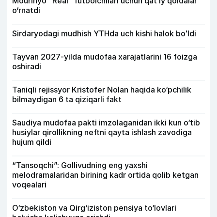
Mourinyo “Real” futbolchilari uchun qat’iy qoidalar
o‘rnatdi
Sirdaryodagi mudhish YTHda uch kishi halok boʻldi
Tayvan 2027-yilda mudofaa xarajatlarini 16 foizga
oshiradi
Taniqli rejissyor Kristofer Nolan haqida ko‘pchilik
bilmaydigan 6 ta qiziqarli fakt
Saudiya mudofaa pakti imzolaganidan ikki kun o‘tib
husiylar qirollikning neftni qayta ishlash zavodiga
hujum qildi
“Tansoqchi”: Gollivudning eng yaxshi
melodramalaridan birining kadr ortida qolib ketgan
voqealari
O‘zbekiston va Qirg‘iziston pensiya to‘lovlari