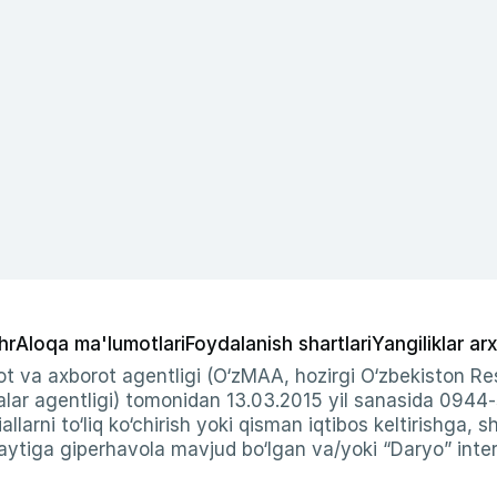
hr
Aloqa ma'lumotlari
Foydalanish shartlari
Yangiliklar arx
t va axborot agentligi (O‘zMAA, hozirgi O‘zbekiston Res
ar agentligi) tomonidan 13.03.2015 yil sanasida 0944
allarni to‘liq ko‘chirish yoki qisman iqtibos keltirishga, 
ytiga giperhavola mavjud bo‘lgan va/yoki “Daryo” intern