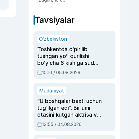
Tavsiyalar
O‘zbekiston
Toshkentda o‘pirilib
tushgan yo‘l qurilishi
bo‘yicha 6 kishiga sud
hukmi o‘qildi
10:10 / 05.08.2026
Madaniyat
“U boshqalar baxti uchun
tug‘ilgan edi”. Bir umr
otasini kutgan aktrisa va
dublyaj ustasi Rimma
13:55 / 04.08.2026
Ahmedovaning
sinovlarga to‘la hayoti