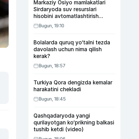
Markaziy Osiyo mamlakatlari
Sirdaryoda suv resurslari
hisobini avtomatlashtirish
rejasini ishlab chiqishni
Bugun, 19:10
ma’qulladi
Bolalarda quruq yo‘talni tezda
davolash uchun nima qilish
kerak?
Bugun, 18:57
Turkiya Qora dengizda kemalar
harakatini chekladi
Bugun, 18:45
Qashqadaryoda yangi
qurilayotgan ko‘prikning balkasi
tushib ketdi (video)
Bugun, 18:06