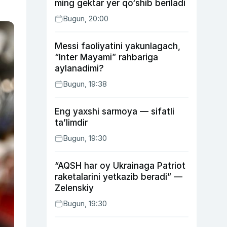
ming gektar yer qo‘shib beriladi
Bugun, 20:00
Messi faoliyatini yakunlagach,
“Inter Mayami” rahbariga
aylanadimi?
Bugun, 19:38
Eng yaxshi sarmoya — sifatli
ta’limdir
Bugun, 19:30
“AQSH har oy Ukrainaga Patriot
raketalarini yetkazib beradi” —
Zelenskiy
Bugun, 19:30