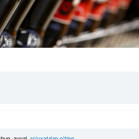
uchun, avval
ro‘yxatdan o‘ting