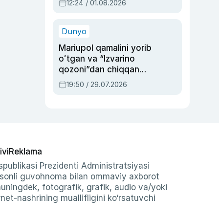
12:24 / 01.08.2026
ayblovlardan asrab
qolgan voqea
Dunyo
Mariupol qamalini yorib
oʻtgan va “Izvarino
qozoni”dan chiqqan
qahramon — Ukraina
19:50 / 29.07.2026
armiyasi bosh
qoʻmondoni Drapatiy
haqida
ivi
Reklama
publikasi Prezidenti Administratsiyasi
-sonli guvohnoma bilan ommaviy axborot
shuningdek, fotografik, grafik, audio va/yoki
et-nashrining muallifligini ko‘rsatuvchi