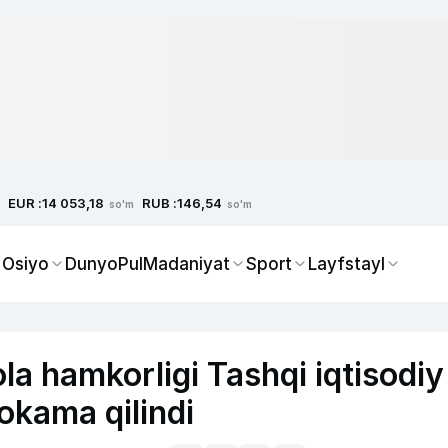
EUR :
RUB :
14 053,18
146,54
so'm
so'm
 Osiyo
Dunyo
Pul
Madaniyat
Sport
Layfstayl
a hamkorligi Tashqi iqtisodiy
okama qilindi