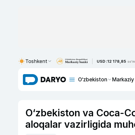
Toshkent
USD :
12 178,85
so'm
O‘zbekiston
Markaziy
O‘zbekiston va Coca-Col
aloqalar vazirligida muh