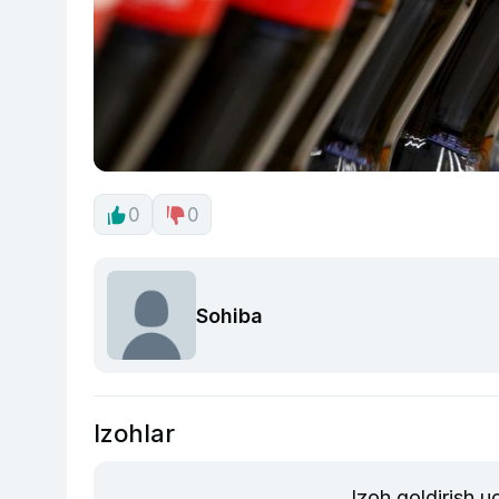
0
0
Sohiba
Izohlar
Izoh qoldirish 