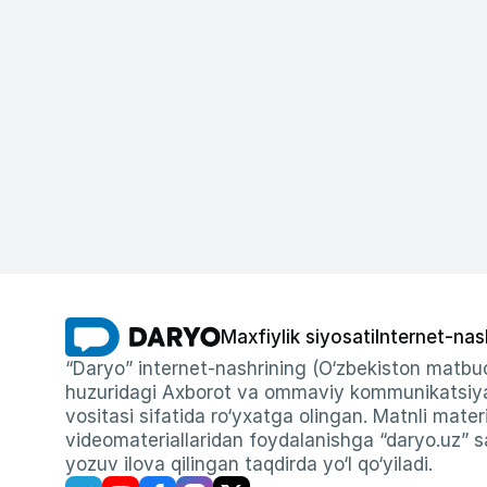
Maxfiylik siyosati
Internet-nas
“Daryo” internet-nashrining (O‘zbekiston matbuo
huzuridagi Axborot va ommaviy kommunikatsiyal
vositasi sifatida ro‘yxatga olingan. Matnli materi
videomateriallaridan foydalanishga “daryo.uz” sa
yozuv ilova qilingan taqdirda yo‘l qo‘yiladi.