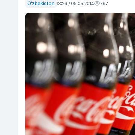
O‘zbekiston
18:26 / 05.05.2014
797