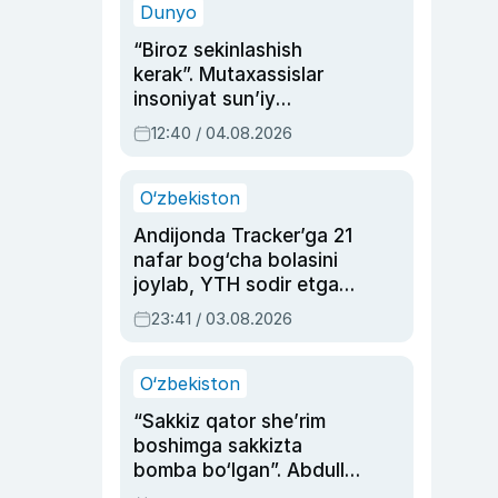
Dunyo
“Biroz sekinlashish
kerak”. Mutaxassislar
insoniyat sun’iy
intellektni boshqara
12:40 / 04.08.2026
olmay qolishidan xavotir
bildirdi
O‘zbekiston
Andijonda Tracker’ga 21
nafar bog‘cha bolasini
joylab, YTH sodir etgan
ayolga sud hukmi o‘qildi
23:41 / 03.08.2026
O‘zbekiston
“Sakkiz qator she’rim
boshimga sakkizta
bomba bo‘lgan”. Abdulla
Oripovni siyosiy