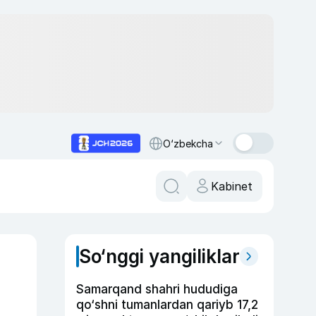
O‘zbekcha
Kabinet
So‘nggi yangiliklar
Samarqand shahri hududiga
qo‘shni tumanlardan qariyb 17,2