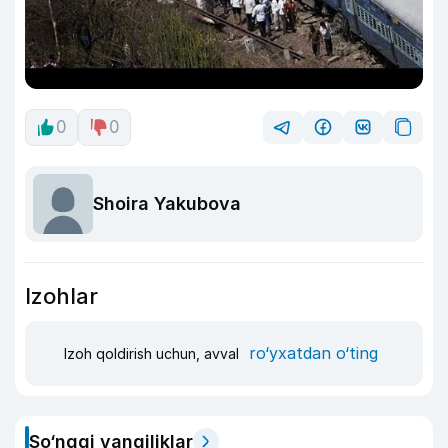
0
0
Shoira Yakubova
Izohlar
ro‘yxatdan o‘ting
Izoh qoldirish uchun, avval
So‘nggi yangiliklar