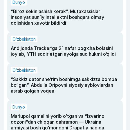
Dunyo
“Biroz sekinlashish kerak”. Mutaxassislar
insoniyat sun’iy intellektni boshqara olmay
qolishidan xavotir bildirdi
O‘zbekiston
Andijonda Tracker’ga 21 nafar bog‘cha bolasini
joylab, YTH sodir etgan ayolga sud hukmi o‘qildi
O‘zbekiston
“Sakkiz qator she’rim boshimga sakkizta bomba
bo‘lgan”. Abdulla Oripovni siyosiy ayblovlardan
asrab qolgan voqea
Dunyo
Mariupol qamalini yorib oʻtgan va “Izvarino
qozoni”dan chiqqan qahramon — Ukraina
armiyasi bosh qoʻmondoni Drapatiy haqida