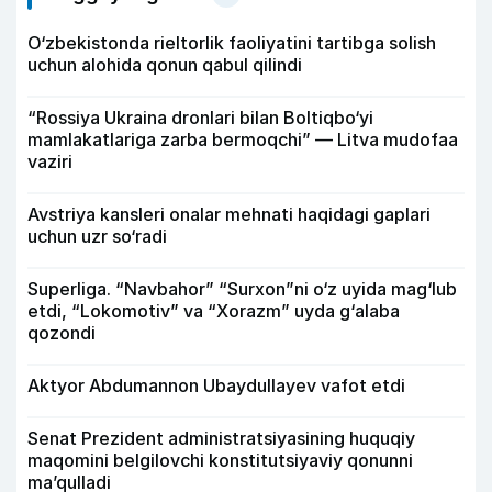
O‘zbekistonda rieltorlik faoliyatini tartibga solish
uchun alohida qonun qabul qilindi
“Rossiya Ukraina dronlari bilan Boltiqbo‘yi
mamlakatlariga zarba bermoqchi” — Litva mudofaa
vaziri
Avstriya kansleri onalar mehnati haqidagi gaplari
uchun uzr so‘radi
Superliga. “Navbahor” “Surxon”ni o‘z uyida mag‘lub
etdi, “Lokomotiv” va “Xorazm” uyda g‘alaba
qozondi
Aktyor Abdu­mannon Ubaydullayev vafot etdi
Senat Prezident administratsiyasining huquqiy
maqomini belgilovchi konstitutsiyaviy qonunni
ma’qulladi