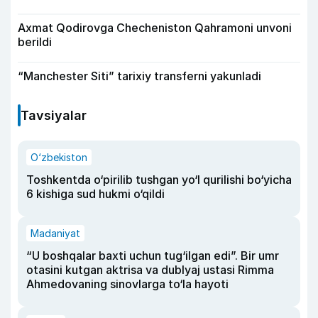
Axmat Qodirovga Checheniston Qahramoni unvoni
berildi
“Manchester Siti” tarixiy transferni yakunladi
Tavsiyalar
O‘zbekiston
Toshkentda o‘pirilib tushgan yo‘l qurilishi bo‘yicha
6 kishiga sud hukmi o‘qildi
Madaniyat
“U boshqalar baxti uchun tug‘ilgan edi”. Bir umr
otasini kutgan aktrisa va dublyaj ustasi Rimma
Ahmedovaning sinovlarga to‘la hayoti