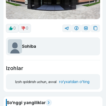
0
0
Sohiba
Izohlar
ro‘yxatdan o‘ting
Izoh qoldirish uchun, avval
So‘nggi yangiliklar