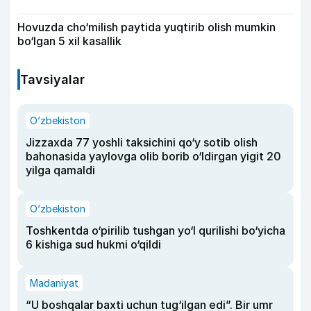
Hovuzda cho‘milish paytida yuqtirib olish mumkin
bo‘lgan 5 xil kasallik
Tavsiyalar
O‘zbekiston
Jizzaxda 77 yoshli taksichini qo‘y sotib olish
bahonasida yaylovga olib borib o‘ldirgan yigit 20
yilga qamaldi
O‘zbekiston
Toshkentda o‘pirilib tushgan yo‘l qurilishi bo‘yicha
6 kishiga sud hukmi o‘qildi
Madaniyat
“U boshqalar baxti uchun tug‘ilgan edi”. Bir umr