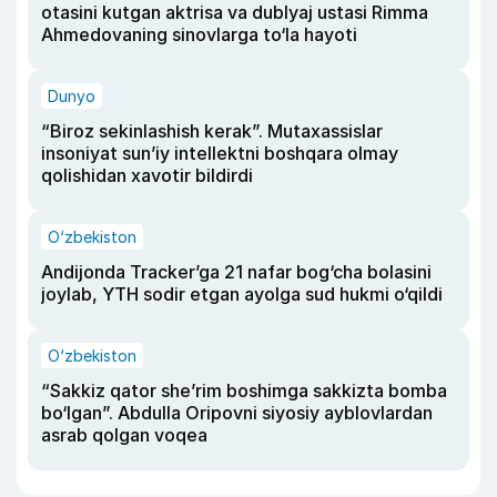
otasini kutgan aktrisa va dublyaj ustasi Rimma
Ahmedovaning sinovlarga to‘la hayoti
Dunyo
“Biroz sekinlashish kerak”. Mutaxassislar
insoniyat sun’iy intellektni boshqara olmay
qolishidan xavotir bildirdi
O‘zbekiston
Andijonda Tracker’ga 21 nafar bog‘cha bolasini
joylab, YTH sodir etgan ayolga sud hukmi o‘qildi
O‘zbekiston
“Sakkiz qator she’rim boshimga sakkizta bomba
bo‘lgan”. Abdulla Oripovni siyosiy ayblovlardan
asrab qolgan voqea