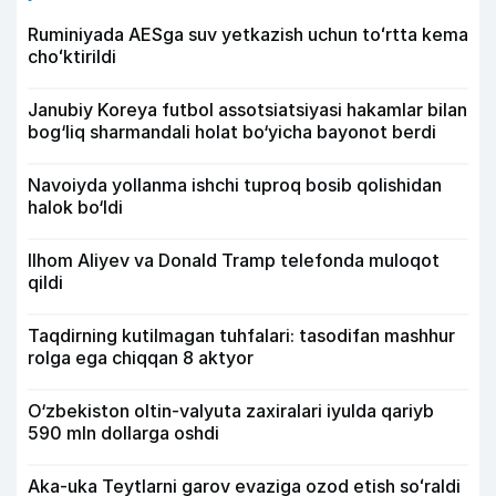
Ruminiyada AESga suv yetkazish uchun toʻrtta kema
choʻktirildi
Janubiy Koreya futbol assotsiatsiyasi hakamlar bilan
bog‘liq sharmandali holat bo‘yicha bayonot berdi
Navoiyda yollanma ishchi tuproq bosib qolishidan
halok bo‘ldi
Ilhom Aliyev va Donald Tramp telefonda muloqot
qildi
Taqdirning kutilmagan tuhfalari: tasodifan mashhur
rolga ega chiqqan 8 aktyor
O‘zbekiston oltin-valyuta zaxiralari iyulda qariyb
590 mln dollarga oshdi
Aka-uka Teytlarni garov evaziga ozod etish soʻraldi