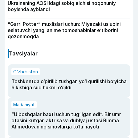
Ukrainaning AQSHdagi sobiq elchisi noqonuniy
boyishda ayblandi
“Garri Potter” muxlislari uchun: Miyazaki uslubini
eslatuvchi yangi anime tomoshabinlar e’tiborini
qozonmoqda
Tavsiyalar
O‘zbekiston
Toshkentda o‘pirilib tushgan yo‘l qurilishi bo‘yicha
6 kishiga sud hukmi o‘qildi
Madaniyat
“U boshqalar baxti uchun tug‘ilgan edi”. Bir umr
otasini kutgan aktrisa va dublyaj ustasi Rimma
Ahmedovaning sinovlarga to‘la hayoti