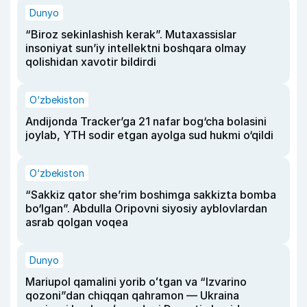
Dunyo
“Biroz sekinlashish kerak”. Mutaxassislar
insoniyat sun’iy intellektni boshqara olmay
qolishidan xavotir bildirdi
O‘zbekiston
Andijonda Tracker’ga 21 nafar bog‘cha bolasini
joylab, YTH sodir etgan ayolga sud hukmi o‘qildi
O‘zbekiston
“Sakkiz qator she’rim boshimga sakkizta bomba
bo‘lgan”. Abdulla Oripovni siyosiy ayblovlardan
asrab qolgan voqea
Dunyo
Mariupol qamalini yorib oʻtgan va “Izvarino
qozoni”dan chiqqan qahramon — Ukraina