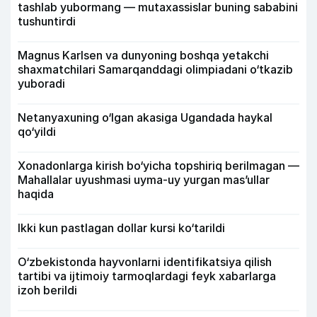
tashlab yubormang — mutaxassislar buning sababini
tushuntirdi
Magnus Karlsen va dunyoning boshqa yetakchi
shaxmatchilari Samarqanddagi olimpiadani o‘tkazib
yuboradi
Netanyaxuning o‘lgan akasiga Ugandada haykal
qo‘yildi
Xonadonlarga kirish bo‘yicha topshiriq berilmagan —
Mahallalar uyushmasi uyma-uy yurgan mas’ullar
haqida
Ikki kun pastlagan dollar kursi ko‘tarildi
O‘zbekistonda hayvonlarni identifikatsiya qilish
tartibi va ijtimoiy tarmoqlardagi feyk xabarlarga
izoh berildi