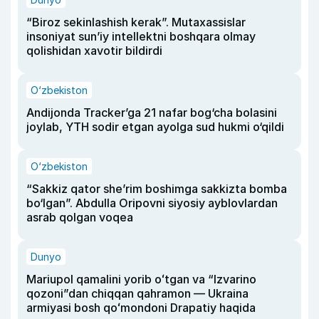
“Biroz sekinlashish kerak”. Mutaxassislar
insoniyat sun’iy intellektni boshqara olmay
qolishidan xavotir bildirdi
O‘zbekiston
Andijonda Tracker’ga 21 nafar bog‘cha bolasini
joylab, YTH sodir etgan ayolga sud hukmi o‘qildi
O‘zbekiston
“Sakkiz qator she’rim boshimga sakkizta bomba
bo‘lgan”. Abdulla Oripovni siyosiy ayblovlardan
asrab qolgan voqea
Dunyo
Mariupol qamalini yorib oʻtgan va “Izvarino
qozoni”dan chiqqan qahramon — Ukraina
armiyasi bosh qoʻmondoni Drapatiy haqida