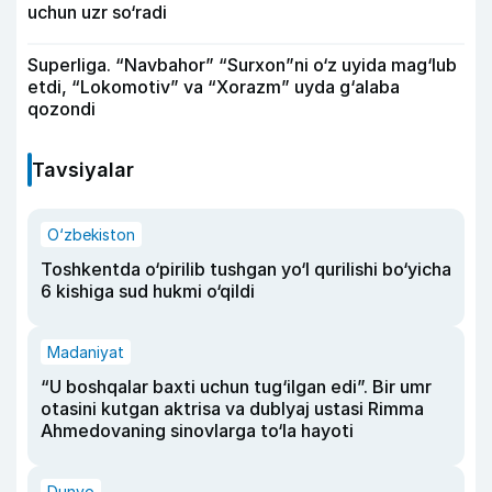
uchun uzr so‘radi
Superliga. “Navbahor” “Surxon”ni o‘z uyida mag‘lub
etdi, “Lokomotiv” va “Xorazm” uyda g‘alaba
qozondi
Tavsiyalar
O‘zbekiston
Toshkentda o‘pirilib tushgan yo‘l qurilishi bo‘yicha
6 kishiga sud hukmi o‘qildi
Madaniyat
“U boshqalar baxti uchun tug‘ilgan edi”. Bir umr
otasini kutgan aktrisa va dublyaj ustasi Rimma
Ahmedovaning sinovlarga to‘la hayoti
Dunyo