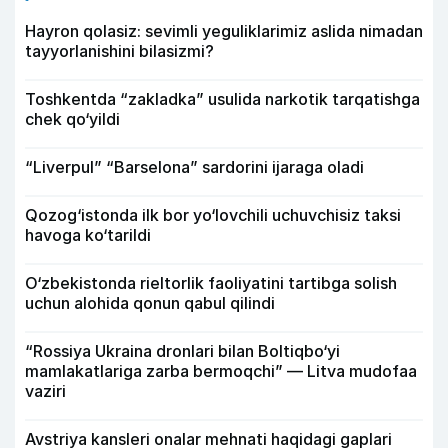
Hayron qolasiz: sevimli yeguliklarimiz aslida nimadan
tayyorlanishini bilasizmi?
Toshkentda “zakladka” usulida narkotik tarqatishga
chek qo‘yildi
“Liverpul” “Barselona” sardorini ijaraga oladi
Qozog‘istonda ilk bor yo‘lovchili uchuvchisiz taksi
havoga ko‘tarildi
O‘zbekistonda rieltorlik faoliyatini tartibga solish
uchun alohida qonun qabul qilindi
“Rossiya Ukraina dronlari bilan Boltiqbo‘yi
mamlakatlariga zarba bermoqchi” — Litva mudofaa
vaziri
Avstriya kansleri onalar mehnati haqidagi gaplari