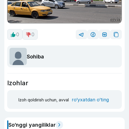
0
0
Sohiba
Izohlar
ro‘yxatdan o‘ting
Izoh qoldirish uchun, avval
So‘nggi yangiliklar