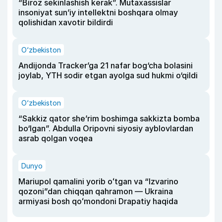
“Biroz sekinlashish kerak”. Mutaxassislar
insoniyat sun’iy intellektni boshqara olmay
qolishidan xavotir bildirdi
O‘zbekiston
Andijonda Tracker’ga 21 nafar bog‘cha bolasini
joylab, YTH sodir etgan ayolga sud hukmi o‘qildi
O‘zbekiston
“Sakkiz qator she’rim boshimga sakkizta bomba
bo‘lgan”. Abdulla Oripovni siyosiy ayblovlardan
asrab qolgan voqea
Dunyo
Mariupol qamalini yorib oʻtgan va “Izvarino
qozoni”dan chiqqan qahramon — Ukraina
armiyasi bosh qoʻmondoni Drapatiy haqida