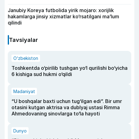
Janubiy Koreya futbolida yirik mojaro: xorijlik
hakamlarga jinsiy xizmatlar ko‘rsatilgani ma’lum
qilindi
Tavsiyalar
O‘zbekiston
Toshkentda o‘pirilib tushgan yo‘l qurilishi bo‘yicha
6 kishiga sud hukmi o‘qildi
Madaniyat
“U boshqalar baxti uchun tug‘ilgan edi”. Bir umr
otasini kutgan aktrisa va dublyaj ustasi Rimma
Ahmedovaning sinovlarga to‘la hayoti
Dunyo