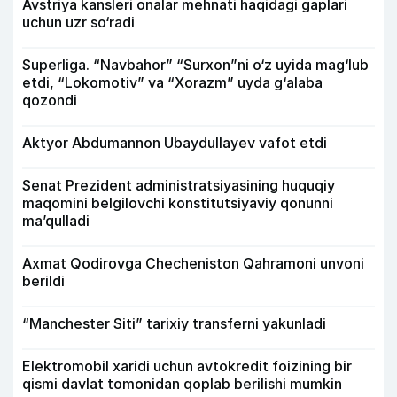
Avstriya kansleri onalar mehnati haqidagi gaplari
uchun uzr so‘radi
Superliga. “Navbahor” “Surxon”ni o‘z uyida mag‘lub
etdi, “Lokomotiv” va “Xorazm” uyda g‘alaba
qozondi
Aktyor Abdu­mannon Ubaydullayev vafot etdi
Senat Prezident administratsiyasining huquqiy
maqomini belgilovchi konstitutsiyaviy qonunni
ma’qulladi
Axmat Qodirovga Checheniston Qahramoni unvoni
berildi
“Manchester Siti” tarixiy transferni yakunladi
Elektromobil xaridi uchun avtokredit foizining bir
qismi davlat tomonidan qoplab berilishi mumkin