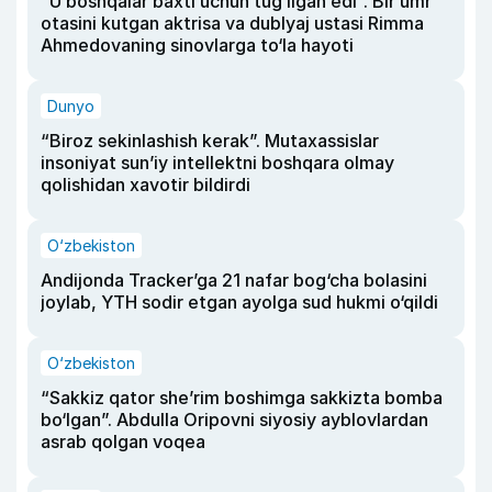
“U boshqalar baxti uchun tug‘ilgan edi”. Bir umr
otasini kutgan aktrisa va dublyaj ustasi Rimma
Ahmedovaning sinovlarga to‘la hayoti
Dunyo
“Biroz sekinlashish kerak”. Mutaxassislar
insoniyat sun’iy intellektni boshqara olmay
qolishidan xavotir bildirdi
O‘zbekiston
Andijonda Tracker’ga 21 nafar bog‘cha bolasini
joylab, YTH sodir etgan ayolga sud hukmi o‘qildi
O‘zbekiston
“Sakkiz qator she’rim boshimga sakkizta bomba
bo‘lgan”. Abdulla Oripovni siyosiy ayblovlardan
asrab qolgan voqea