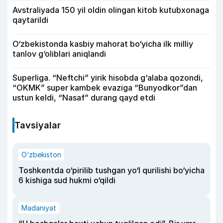
Avstraliyada 150 yil oldin olingan kitob kutubxonaga
qaytarildi
O‘zbekistonda kasbiy mahorat bo‘yicha ilk milliy
tanlov g‘oliblari aniqlandi
Superliga. “Neftchi” yirik hisobda g‘alaba qozondi,
“OKMK” super kambek evaziga “Bunyodkor”dan
ustun keldi, “Nasaf” durang qayd etdi
Tavsiyalar
O‘zbekiston
Toshkentda o‘pirilib tushgan yo‘l qurilishi bo‘yicha
6 kishiga sud hukmi o‘qildi
Madaniyat